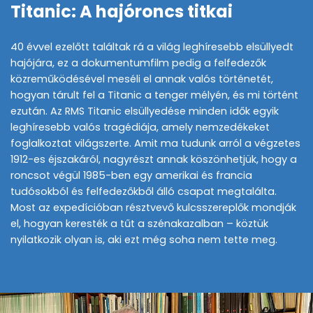
Titanic: A hajóroncs titkai
40 évvel ezelőtt találtak rá a világ leghíresebb elsüllyedt
hajójára, ez a dokumentumfilm pedig a felfedezők
közreműködésével meséli el annak valós történetét,
hogyan tárult fel a Titanic a tenger mélyén, és mi történt
ezután. Az RMS Titanic elsüllyedése minden idők egyik
leghíresebb valós tragédiája, amely nemzedékeket
foglalkoztat világszerte. Amit ma tudunk arról a végzetes
1912-es éjszakáról, nagyrészt annak köszönhetjük, hogy a
roncsot végül 1985-ben egy amerikai és francia
tudósokból és felfedezőkből álló csapat megtalálta.
Most az expedícióban résztvevő kulcsszereplők mondják
el, hogyan keresték a tűt a szénakazalban – köztük
nyilatkozik olyan is, aki ezt még soha nem tette meg.