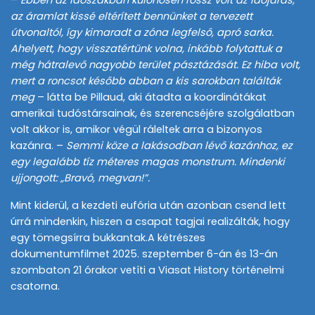
–
Ebben az időszakban különösen rossz volt az időjárás,
az áramlat kissé eltérített bennünket a tervezett
útvonaltól, így kimaradt a zóna legfelső, apró sarka.
Ahelyett, hogy visszatértünk volna, inkább folytattuk a
még hátralevő nagyobb terület pásztázását. Ez hiba volt,
mert a roncsot később abban a kis sarokban találták
meg
– látta be Pillaud, aki átadta a koordinátákat
amerikai tudóstársainak, és szerencséjére szolgálatban
volt akkor is, amikor végül ráleltek arra a bizonyos
kazánra. –
Semmi köze a lakásodban lévő kazánhoz, ez
egy legalább tíz méteres magas monstrum. Mindenki
ujjongott: „Bravó, megvan!”.
Mint kiderül, a kezdeti eufória után azonban csend lett
úrrá mindenkin, hiszen a csapat tagjai realizálták, hogy
egy tömegsírra bukkantak.A kétrészes
dokumentumfilmet 2025. szeptember 6-án és 13-án
szombaton 21 órakor vetíti a Viasat History történelmi
csatorna.