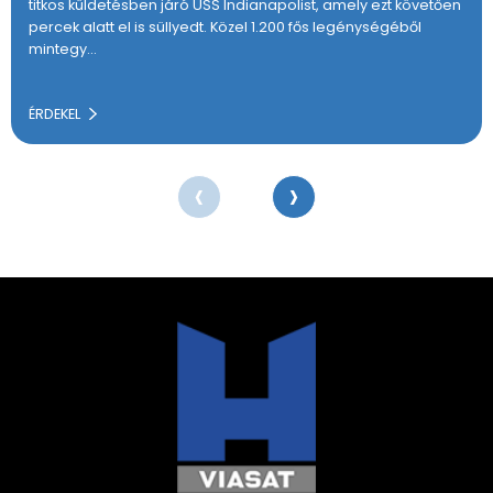
titkos küldetésben járó USS Indianapolist, amely ezt követően
percek alatt el is süllyedt. Közel 1.200 fős legénységéből
mintegy…
ÉRDEKEL
‹
›