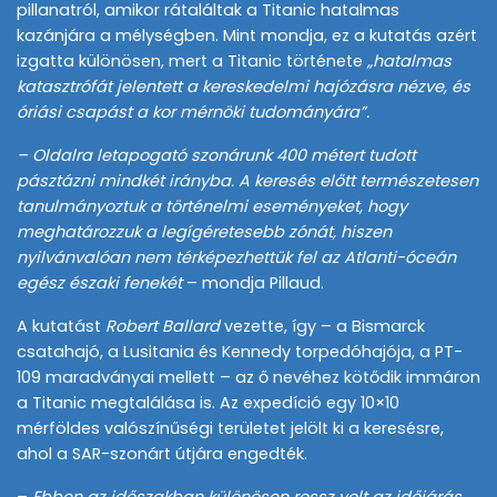
pillanatról, amikor rátaláltak a Titanic hatalmas
kazánjára a mélységben. Mint mondja, ez a kutatás azért
izgatta különösen, mert a Titanic története
„hatalmas
katasztrófát jelentett a kereskedelmi hajózásra nézve, és
óriási csapást a kor mérnöki tudományára”.
– Oldalra letapogató szonárunk 400 métert tudott
pásztázni mindkét irányba. A keresés előtt természetesen
tanulmányoztuk a történelmi eseményeket, hogy
meghatározzuk a legígéretesebb zónát, hiszen
nyilvánvalóan nem térképezhettük fel az Atlanti-óceán
egész északi fenekét
– mondja Pillaud.
A kutatást
Robert Ballard
vezette, így – a Bismarck
csatahajó, a Lusitania és Kennedy torpedóhajója, a PT-
109 maradványai mellett – az ő nevéhez kötődik immáron
a Titanic megtalálása is. Az expedíció egy 10×10
mérföldes valószínűségi területet jelölt ki a keresésre,
ahol a SAR-szonárt útjára engedték.