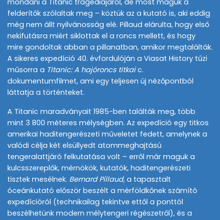
mondani a Titanic tragédiájáról, de most maguk a
felderítők szólaltak meg – köztük az a kutató is, aki eddig
még nem állt nyilvánosság elé. Pillaud elárulta, hogy első
nekifutásra miért siklottak el a roncs mellett, és hogy
mire gondoltak abban a pillanatban, amikor megtalálták.
A sikeres expedíció 40. évfordulóján a Viasat History tűzi
műsorra a
Titanic: A hajóroncs titkai
c.
dokumentumfilmet, ami egy teljesen új nézőpontból
láttatja a történteket.
A Titanic maradványait 1985-ben találták meg, több
mint 3 800 méteres mélységben. Az expedíció egy titkos
amerikai haditengerészeti műveletet fedett, amelynek a
valódi célja két elsüllyedt atommeghajtású
tengeralattjáró felkutatása volt – erről már maguk a
kulcsszereplők, mérnökök, kutatók, haditengerészeti
tisztek mesélnek.
Bernard Pillaud,
a tapasztalt
óceánkutató először beszélt a mérföldkőnek számító
expedícióról (technikailag tekintve ettől a ponttól
beszélhetünk modern mélytengeri régészetről), és a