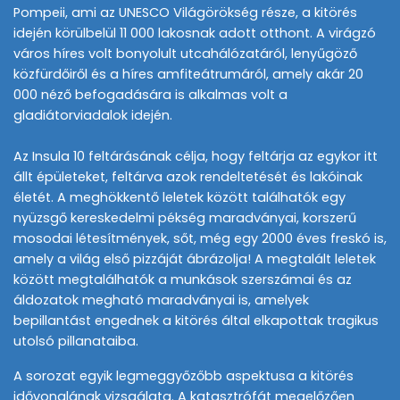
Pompeii, ami az UNESCO Világörökség része, a kitörés
idején körülbelül 11 000 lakosnak adott otthont. A virágzó
város híres volt bonyolult utcahálózatáról, lenyűgöző
közfürdőiről és a híres amfiteátrumáról, amely akár 20
000 néző befogadására is alkalmas volt a
gladiátorviadalok idején.
Az Insula 10 feltárásának célja, hogy feltárja az egykor itt
állt épületeket, feltárva azok rendeltetését és lakóinak
életét. A meghökkentő leletek között találhatók egy
nyüzsgő kereskedelmi pékség maradványai, korszerű
mosodai létesítmények, sőt, még egy 2000 éves freskó is,
amely a világ első pizzáját ábrázolja! A megtalált leletek
között megtalálhatók a munkások szerszámai és az
áldozatok megható maradványai is, amelyek
bepillantást engednek a kitörés által elkapottak tragikus
utolsó pillanataiba.
A sorozat egyik legmeggyőzőbb aspektusa a kitörés
idővonalának vizsgálata. A katasztrófát megelőzően