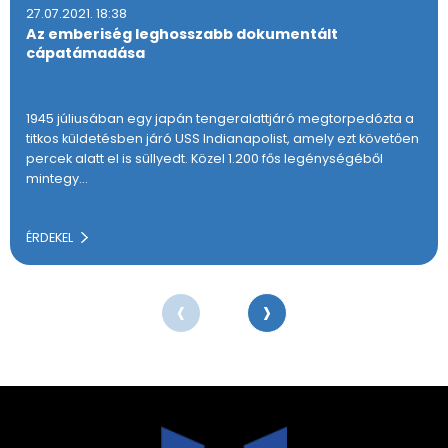
27.07.2021. 18:38
Az emberiség leghosszabb dokumentált
cápatámadása
1945 júliusában egy japán tengeralattjáró megtorpedózta a
titkos küldetésben járó USS Indianapolist, amely ezt követően
percek alatt el is süllyedt. Közel 1.200 fős legénységéből
mintegy…
ÉRDEKEL
‹
›