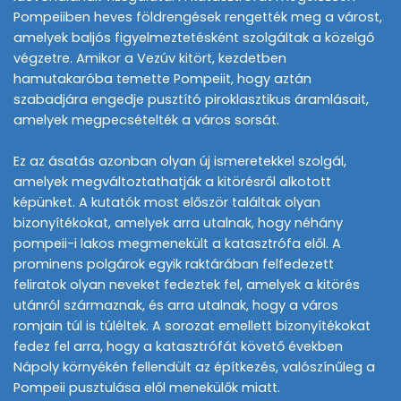
Pompeiiben heves földrengések rengették meg a várost,
amelyek baljós figyelmeztetésként szolgáltak a közelgő
végzetre. Amikor a Vezúv kitört, kezdetben
hamutakaróba temette Pompeiit, hogy aztán
szabadjára engedje pusztító piroklasztikus áramlásait,
amelyek megpecsételték a város sorsát.
Ez az ásatás azonban olyan új ismeretekkel szolgál,
amelyek megváltoztathatják a kitörésről alkotott
képünket. A kutatók most először találtak olyan
bizonyítékokat, amelyek arra utalnak, hogy néhány
pompeii-i lakos megmenekült a katasztrófa elől. A
prominens polgárok egyik raktárában felfedezett
feliratok olyan neveket fedeztek fel, amelyek a kitörés
utánról származnak, és arra utalnak, hogy a város
romjain túl is túléltek. A sorozat emellett bizonyítékokat
fedez fel arra, hogy a katasztrófát követő években
Nápoly környékén fellendült az építkezés, valószínűleg a
Pompeii pusztulása elől menekülők miatt.