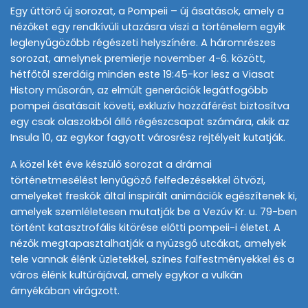
Egy úttörő új sorozat, a Pompeii – új ásatások, amely a
nézőket egy rendkívüli utazásra viszi a történelem egyik
leglenyűgözőbb régészeti helyszínére. A háromrészes
sorozat, amelynek premierje november 4-6. között,
hétfőtől szerdáig minden este 19:45-kor lesz a Viasat
History műsorán, az elmúlt generációk legátfogóbb
pompei ásatásait követi, exkluzív hozzáférést biztosítva
egy csak olaszokból álló régészcsapat számára, akik az
Insula 10, az egykor fagyott városrész rejtélyeit kutatják.
A közel két éve készülő sorozat a drámai
történetmesélést lenyűgöző felfedezésekkel ötvözi,
amelyeket freskók által inspirált animációk egészítenek ki,
amelyek szemléletesen mutatják be a Vezúv Kr. u. 79-ben
történt katasztrofális kitörése előtti pompeii-i életet. A
nézők megtapasztalhatják a nyüzsgő utcákat, amelyek
tele vannak élénk üzletekkel, színes falfestményekkel és a
város élénk kultúrájával, amely egykor a vulkán
árnyékában virágzott.