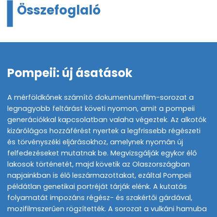
Összefoglaló
Pompeii: új ásatások
A mérföldkőnek számító dokumentumfilm-sorozat a
legnagyobb feltárást követi nyomon, amit a pompeii
generációkkal kapcsolatban valaha végeztek. Az alkotók
kizárólágos hozzáférést nyertek a legfrissebb régészeti
és törvényszéki eljárásokhoz, amelynek nyomán új
felfedezéseket mutatnak be. Megvizsgálják egykor élő
lakosok történetét, majd követik az Olaszországban
napjainkban is élő leszármazottakat, ezáltal Pompeii
példátlan genetikai portréját tárják elénk. A kutatás
folyamatát impozáns régész- és szakértői gárdával,
mozifilmszerűen rögzítették. A sorozat a vulkáni hamuba