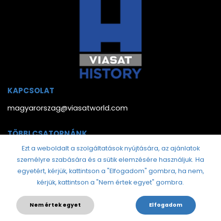
KAPCSOLAT
magyarorszag@viasatworld.com
TÖBBI CSATORNÁNK
Ezt a weboldalt a szolgáltatások nyújtására, az ajánlatok
személyre szabására és a sütik elemzésére használjuk.
Ha
egyetért, kérjük, kattintson a "Elfogadom" gombra, ha nem,
kérjük, kattintson a "Nem értek egyet" gombra.
Nem értek egyet
Elfogadom
© 2022 Viasat History