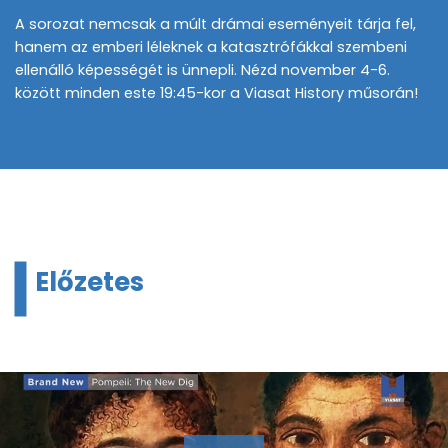
A sorozat nemcsak a múlt drámai eseményeit tárja fel,
hanem az emberi léleknek a katasztrófákkal szembeni
ellenálló képességét is ünnepli. Nézd november 4-6.
között minden este 19:45-kor a Viasat History műsorán!
Előzetes