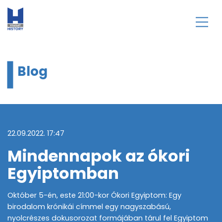
Blog
22.09.2022. 17:47
Mindennapok az ókori
Egyiptomban
Október 5-én, este 21:00-kor Ókori Egyiptom: Egy
birodalom krónikái címmel egy nagyszabású,
nyolcrészes dokusorozat formájában tárul fel Egyiptom