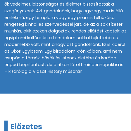
ők védelmet, biztonságot és élelmet biztosítottak a
szegényeknek. Azt gondolnánk, hogy egy-egy ma is álló
emlékmű, egy templom vagy egy piramis felhúzása
rengeteg kínnal és szenvedéssel járt, de az a sok tízezer
munkás, akik ezeken dolgoztak, rendes ellátást kaptak: az
egyiptomi kultúra és a társdalom sokkal fejlettebb és
modernebb volt, mint ahogy azt gondolnánk. Ez is kiderül
az Ókori Egyiptom: Egy birodalom krónikáiban, ami nem
csupán a fáraók, hősök és istenek életébe és korába
enged bepillantást, de a ritkán látott mindennapokba is
– kizárólag a Viasat History műsorán.
Előzetes