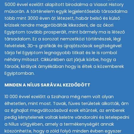
5000 évvel ezelőtt alapított birodalma a Viasat History
műsorán. A történelem egyik legjelentősebb társadalma
több mint 3000 éven át létezett, habár belső és külső
krízisek rendre megpróbálták kikezdeni, de az ókori
Egyiptom tovább prosperált, mint bármely ma is létező
társadalom. Ez a sorozat nemzetközi történészek, légi
felvételek, 3D-s grafikák és újrajátszások segítségével
tárja fel Egyiptom legnagyobb titkait és le is rombol
néhány mítoszt. Cikkünkben azt járjuk körbe, hogy a
fáraók, királyok árnyékában hogy is éltek a közemberek
Egyiptomban.
MINDEN A NÍLUS SARÁVAL KEZDŐDÖTT
10 000 évvel ezelőtt a Szahara még nem volt olyan
élhetetlen, mint most. Tavak, füves területek alkották, ám
az éghajlat megváltozásával ezek eltűntek, az emberek
pedig kénytelenek voltak keletre vándorolni és letelepedni
a Nílus völgyében, amely a termékenységét annak
köszönhette, hogy a zöld folyó minden évben egyszer