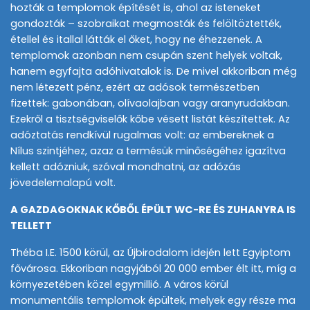
hozták a templomok építését is, ahol az isteneket
gondozták – szobraikat megmosták és felöltöztették,
étellel és itallal látták el őket, hogy ne éhezzenek. A
templomok azonban nem csupán szent helyek voltak,
hanem egyfajta adóhivatalok is. De mivel akkoriban még
nem létezett pénz, ezért az adósok természetben
fizettek: gabonában, olívaolajban vagy aranyrudakban.
Ezekről a tisztségviselők kőbe vésett listát készítettek. Az
adóztatás rendkívül rugalmas volt: az embereknek a
Nílus szintjéhez, azaz a termésük minőségéhez igazítva
kellett adózniuk, szóval mondhatni, az adózás
jövedelemalapú volt.
A GAZDAGOKNAK KŐBŐL ÉPÜLT WC-RE ÉS ZUHANYRA IS
TELLETT
Théba I.E. 1500 körül, az Újbirodalom idején lett Egyiptom
fővárosa. Ekkoriban nagyjából 20 000 ember élt itt, míg a
környezetében közel egymillió. A város körül
monumentális templomok épültek, melyek egy része ma