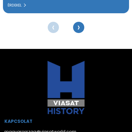
ÉRDEKEL
‹
›
KAPCSOLAT
magyarorszag@viasatworld.com