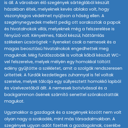
is áll. A városban élő szegények sártéglából készült
házakban éltek, melyeknek kevés ablaka volt, hogy
viszonylagos védelmet nyújtson a hőség ellen. A
szegénynegyedek mellett pedig ott sorakoztak a papok
és hivatalnokok villái, melyeknek még a felszerelése is
fényűző volt. Kényelmes, fából készül, háttámlás
székeken ücsörögtek – ilyeneket csak a nemesek és a
magas beosztású hivatalnokok engedhettek meg
maguknak. Még fürdőszobáik is voltak kőből készült WC-
vel felszerelve, melyek mélyén egy homokkal töltött
edény gyűjtötte a székletet, amit a szolgák rendszeresen
ürítettek. A fürdők kezdetleges zuhannyal is fel voltak
szerelve, melyek tálcája egy süllyesztett homokkő lapból
és vízelvezetőből állt. A nemesek botvívással és a
backgammon ősének számító senettel szórakoztatták
magukat.
Ugyanakkor a gazdagok és a szegények között nem volt
olyan nagy a szakadék, mint más társadalmakban. A
szegények ugyan adót fizettek a gazdagoknak, cserébe