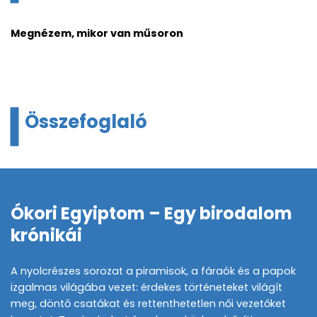
Megnézem, mikor van műsoron
Összefoglaló
Ókori Egyiptom – Egy birodalom
krónikái
A nyolcrészes sorozat a piramisok, a fáraók és a papok
izgalmas világába vezet: érdekes történeteket világít
meg, döntő csatákat és rettenthetetlen női vezetőket