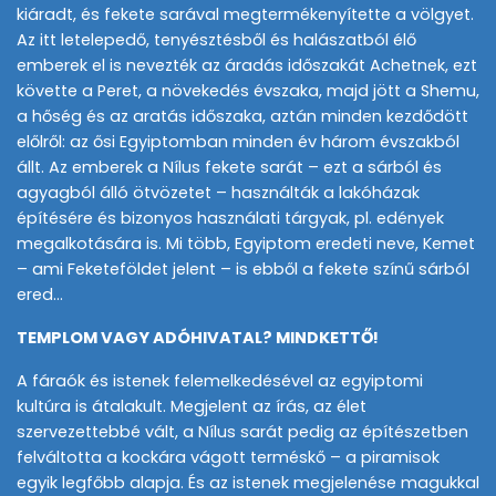
kiáradt, és fekete sarával megtermékenyítette a völgyet.
Az itt letelepedő, tenyésztésből és halászatból élő
emberek el is nevezték az áradás időszakát Achetnek, ezt
követte a Peret, a növekedés évszaka, majd jött a Shemu,
a hőség és az aratás időszaka, aztán minden kezdődött
előlről: az ősi Egyiptomban minden év három évszakból
állt. Az emberek a Nílus fekete sarát – ezt a sárból és
agyagból álló ötvözetet – használták a lakóházak
építésére és bizonyos használati tárgyak, pl. edények
megalkotására is. Mi több, Egyiptom eredeti neve, Kemet
– ami Feketeföldet jelent – is ebből a fekete színű sárból
ered…
TEMPLOM VAGY ADÓHIVATAL? MINDKETTŐ!
A fáraók és istenek felemelkedésével az egyiptomi
kultúra is átalakult. Megjelent az írás, az élet
szervezettebbé vált, a Nílus sarát pedig az építészetben
felváltotta a kockára vágott terméskő – a piramisok
egyik legfőbb alapja. És az istenek megjelenése magukkal