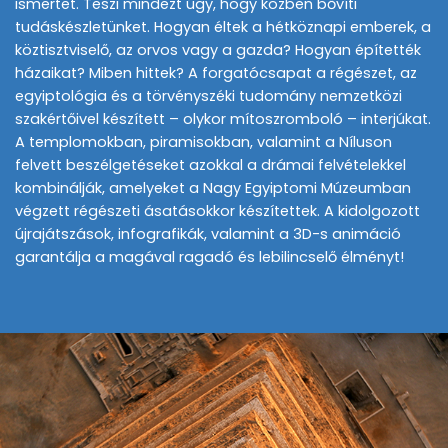
ismertet. Teszi mindezt úgy, hogy közben bővíti
tudáskészletünket. Hogyan éltek a hétköznapi emberek, a
köztisztviselő, az orvos vagy a gazda? Hogyan építették
házaikat? Miben hittek? A forgatócsapat a régészet, az
egyiptológia és a törvényszéki tudomány nemzetközi
szakértőivel készített – olykor mítoszromboló – interjúkat.
A templomokban, piramisokban, valamint a Níluson
felvett beszélgetéseket azokkal a drámai felvételekkel
kombinálják, amelyeket a Nagy Egyiptomi Múzeumban
végzett régészeti ásatásokkor készítettek. A kidolgozott
újrajátszások, infografikák, valamint a 3D-s animáció
garantálja a magával ragadó és lebilincselő élményt!