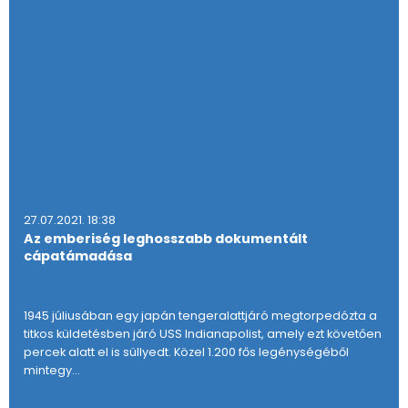
27.07.2021. 18:38
Az emberiség leghosszabb dokumentált
cápatámadása
1945 júliusában egy japán tengeralattjáró megtorpedózta a
titkos küldetésben járó USS Indianapolist, amely ezt követően
percek alatt el is süllyedt. Közel 1.200 fős legénységéből
mintegy…