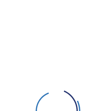
, akik jurtákban éltek és állandóan úton voltak, nekik i
tikai és katonai lépéseiket, valamint tömegesen gyárthat
Selyemút
mentén megalapította
Karakorumot
, hogy a
k találkozási pontja lett, ahol kereskedők, diplomaták és t
ége volt. Ennek felépítésére a meghódított nyugati terül
y az egész birodalom építészeti alapjául szolgált. Még ha
 Karakorum szerkezetét tükrözik.
Milyen építési techn
án? Milyen volt a mindennapi élet Karakorumban, és
gisz kán elveszett városai”
című dokumentumfilm, kizár