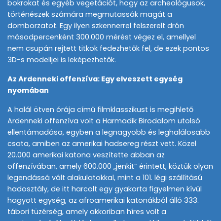
bokrokat és egyéb vegetációt, hogy az archeológusok,
történészek számára megmutassák magát a
domborzatot. Egy ilyen szkennerrel felszerelt drón
másodpercenként 300.000 mérést végez el, amellyel
nem csupán rejtett titkok fedezhetők fel, de ezek pontos
3D-s modelljei is leképezhetők.
Az Ardenneki offenzíva: Egy elveszett egység
nyomában
A halál ötven órája című filmklasszikust is megihlető
Ardenneki offenzíva volt a Harmadik Birodalom utolsó
ellentámadása, egyben a legnagyobb és leghalálosabb
csata, amiben az amerikai hadsereg részt vett. Közel
20.000 amerikai katona veszítette abban az
offenzívában, amely 600.000 „jenkit” érintett, köztük olyan
legendássá vált alakulatokkal, mint a 101. légi szállítású
hadosztály, de itt harcolt egy gyakorta figyelmen kívül
hagyott egység, az afroamerikai katonákból álló 333.
tábori tüzérség, amely akkoriban híres volt a