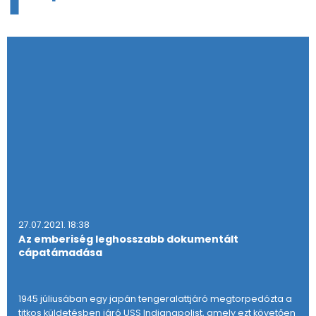
27.07.2021. 18:38
Az emberiség leghosszabb dokumentált
cápatámadása
1945 júliusában egy japán tengeralattjáró megtorpedózta a
titkos küldetésben járó USS Indianapolist, amely ezt követően