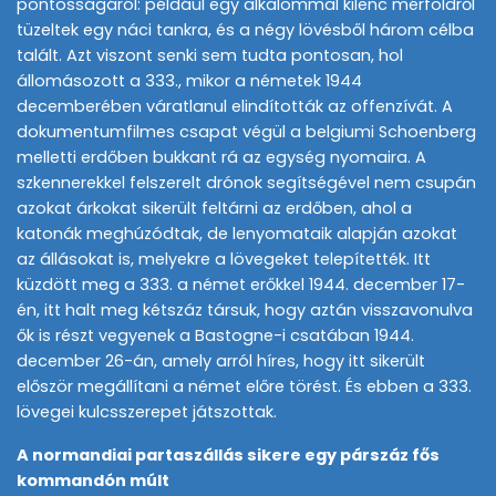
pontosságáról: például egy alkalommal kilenc mérföldről
tüzeltek egy náci tankra, és a négy lövésből három célba
talált. Azt viszont senki sem tudta pontosan, hol
állomásozott a 333., mikor a németek 1944
decemberében váratlanul elindították az offenzívát. A
dokumentumfilmes csapat végül a belgiumi Schoenberg
melletti erdőben bukkant rá az egység nyomaira. A
szkennerekkel felszerelt drónok segítségével nem csupán
azokat árkokat sikerült feltárni az erdőben, ahol a
katonák meghúzódtak, de lenyomataik alapján azokat
az állásokat is, melyekre a lövegeket telepítették. Itt
küzdött meg a 333. a német erőkkel 1944. december 17-
én, itt halt meg kétszáz társuk, hogy aztán visszavonulva
ők is részt vegyenek a Bastogne-i csatában 1944.
december 26-án, amely arról híres, hogy itt sikerült
először megállítani a német előre törést. És ebben a 333.
lövegei kulcsszerepet játszottak.
A normandiai partaszállás sikere egy párszáz fős
kommandón múlt