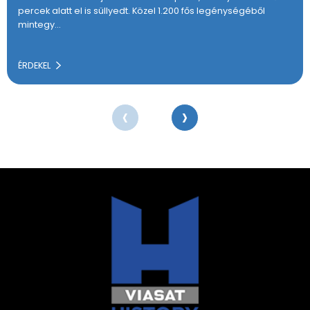
percek alatt el is süllyedt. Közel 1.200 fős legénységéből
mintegy…
ÉRDEKEL
‹
›