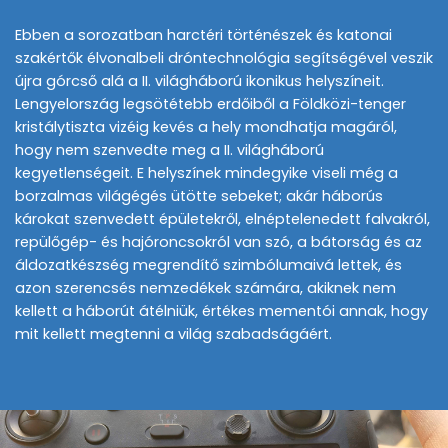
Ebben a sorozatban harctéri történészek és katonai
szakértők élvonalbeli dróntechnológia segítségével veszik
újra górcső alá a II. világháború ikonikus helyszíneit.
Lengyelország legsötétebb erdőiből a Földközi-tenger
kristálytiszta vizéig kevés a hely mondhatja magáról,
hogy nem szenvedte meg a II. világháború
kegyetlenségeit. E helyszínek mindegyike viseli még a
borzalmas világégés ütötte sebeket; akár háborús
károkat szenvedett épületekről, elnéptelenedett falvakról,
repülőgép- és hajóroncsokról van szó, a bátorság és az
áldozatkészség megrendítő szimbólumaivá lettek, és
azon szerencsés nemzedékek számára, akiknek nem
kellett a háborút átélniük, értékes mementói annak, hogy
mit kellett megtenni a világ szabadságáért.