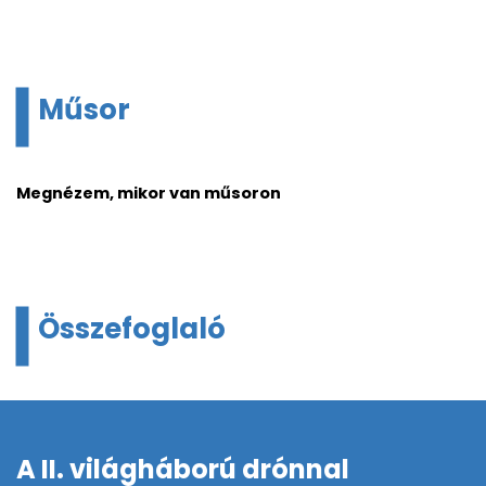
Műsor
Megnézem, mikor van műsoron
Összefoglaló
A II. világháború drónnal