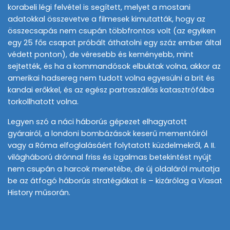
korabeli légi felvétel is segített, melyet a mostani
adatokkal összevetve a filmesek kimutatták, hogy az
összecsapás nem csupán többfrontos volt (az egyiken
egy 25 fős csapat próbált áthatolni egy száz ember által
védett ponton), de véresebb és keményebb, mint
sejtették, és ha a kommandósok elbuktak volna, akkor az
amerikai hadsereg nem tudott volna egyesülni a brit és
kandai erőkkel, és az egész partraszállás katasztrófába
torkollhatott volna.
Legyen szó a náci háborús gépezet elhagyatott
gyárairól, a londoni bombázások keserű mementóiról
vagy a Róma elfoglalásáért folytatott küzdelmekről, A II.
világháború drónnal friss és izgalmas betekintést nyújt
nem csupán a harcok menetébe, de új oldaláról mutatja
be az átfogó háborús stratégiákat is – kizárólag a Viasat
History műsorán.