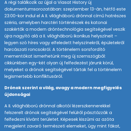
A régi találkozik az újjal a Viasat History új
dokumentumsorozatában: szeptember 13-án, hétfő este
23:00-kor indul el A II. világháború drónnal című hatrészes
széria, amelyben harctéri történészek és katonai
szakértők a modern dróntechnológia segítségével veszik
újra nagyító alá a II. világháború ikonikus helyszíneit –
legyen szó híres vagy elfeledett helyszínekről, épületekről
harcászati roncsokról. A történelem sorsfordító
mementókat ismerhetünk meg új szemszögből:
cikkünkben egy-két olyan új felfedezést járunk körül,
melyeket a drónok segítségével tártak fel a történelem
legismertebb konfliktusáról.
Drónok szerint a világ, avagy a modern megfigyelés
újdonságai
A II. világháború drónnal alkotói lézerszkennerekkel
felszerelt drónok segítségével felülről pásztázzák a
felfedezni kívánt területet. Képesek kiszűrni az azóta
megjelent zavaró természeti elemeket, úgy mint fákat,