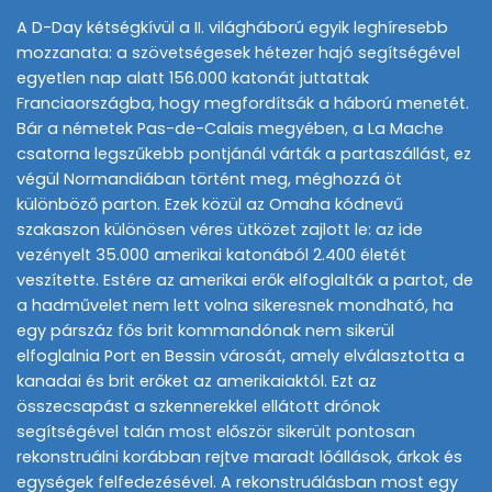
A D-Day kétségkívül a II. világháború egyik leghíresebb
mozzanata: a szövetségesek hétezer hajó segítségével
egyetlen nap alatt 156.000 katonát juttattak
Franciaországba, hogy megfordítsák a háború menetét.
Bár a németek Pas-de-Calais megyében, a La Mache
csatorna legszűkebb pontjánál várták a partaszállást, ez
végül Normandiában történt meg, méghozzá öt
különböző parton. Ezek közül az Omaha kódnevű
szakaszon különösen véres ütközet zajlott le: az ide
vezényelt 35.000 amerikai katonából 2.400 életét
veszítette. Estére az amerikai erők elfoglalták a partot, de
a hadművelet nem lett volna sikeresnek mondható, ha
egy párszáz fős brit kommandónak nem sikerül
elfoglalnia Port en Bessin városát, amely elválasztotta a
kanadai és brit erőket az amerikaiaktól. Ezt az
összecsapást a szkennerekkel ellátott drónok
segítségével talán most először sikerült pontosan
rekonstruálni korábban rejtve maradt lőállások, árkok és
egységek felfedezésével. A rekonstruálásban most egy