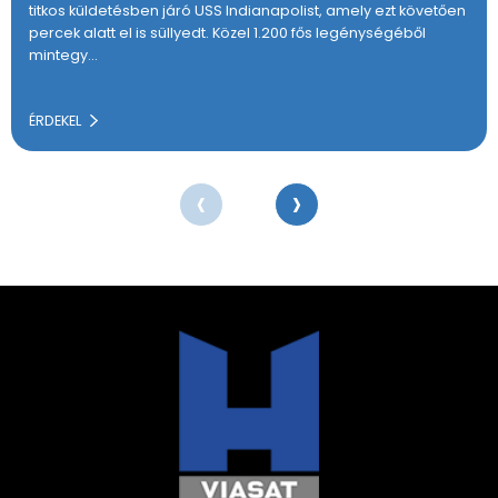
titkos küldetésben járó USS Indianapolist, amely ezt követően
percek alatt el is süllyedt. Közel 1.200 fős legénységéből
mintegy…
ÉRDEKEL
‹
›