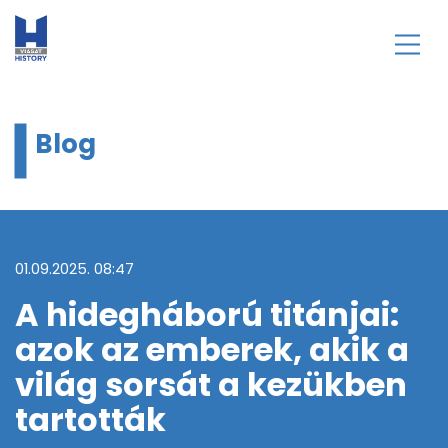
Blog
01.09.2025. 08:47
A hidegháború titánjai:
azok az emberek, akik a
világ sorsát a kezükben
tartották