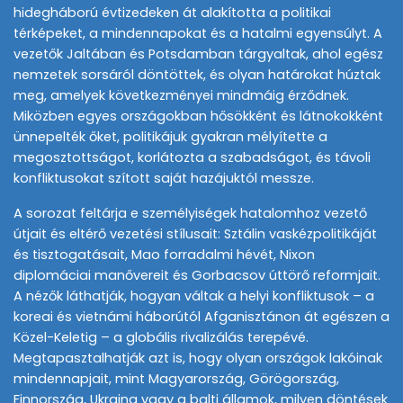
hidegháború évtizedeken át alakította a politikai
térképeket, a mindennapokat és a hatalmi egyensúlyt. A
vezetők Jaltában és Potsdamban tárgyaltak, ahol egész
nemzetek sorsáról döntöttek, és olyan határokat húztak
meg, amelyek következményei mindmáig érződnek.
Miközben egyes országokban hősökként és látnokokként
ünnepelték őket, politikájuk gyakran mélyítette a
megosztottságot, korlátozta a szabadságot, és távoli
konfliktusokat szított saját hazájuktól messze.
A sorozat feltárja e személyiségek hatalomhoz vezető
útjait és eltérő vezetési stílusait: Sztálin vaskézpolitikáját
és tisztogatásait, Mao forradalmi hévét, Nixon
diplomáciai manővereit és Gorbacsov úttörő reformjait.
A nézők láthatják, hogyan váltak a helyi konfliktusok – a
koreai és vietnámi háborútól Afganisztánon át egészen a
Közel-Keletig – a globális rivalizálás terepévé.
Megtapasztalhatják azt is, hogy olyan országok lakóinak
mindennapjait, mint Magyarország, Görögország,
Finnország, Ukrajna vagy a balti államok, milyen döntések