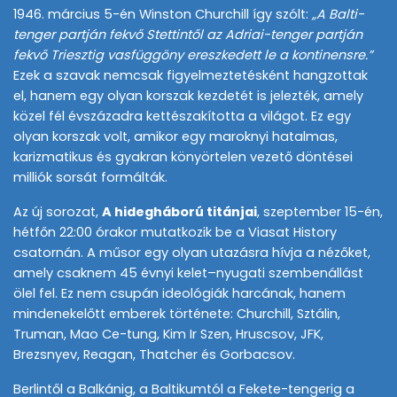
1946. március 5-én Winston Churchill így szólt:
„A Balti-
tenger partján fekvő Stettintől az Adriai-tenger partján
fekvő Triesztig vasfüggöny ereszkedett le a kontinensre.”
Ezek a szavak nemcsak figyelmeztetésként hangzottak
el, hanem egy olyan korszak kezdetét is jelezték, amely
közel fél évszázadra kettészakította a világot. Ez egy
olyan korszak volt, amikor egy maroknyi hatalmas,
karizmatikus és gyakran könyörtelen vezető döntései
milliók sorsát formálták.
Az új sorozat,
A hidegháború titánjai
, szeptember 15-én,
hétfőn 22:00 órakor mutatkozik be a Viasat History
csatornán. A műsor egy olyan utazásra hívja a nézőket,
amely csaknem 45 évnyi kelet–nyugati szembenállást
ölel fel. Ez nem csupán ideológiák harcának, hanem
mindenekelőtt emberek története: Churchill, Sztálin,
Truman, Mao Ce-tung, Kim Ir Szen, Hruscsov, JFK,
Brezsnyev, Reagan, Thatcher és Gorbacsov.
Berlintől a Balkánig, a Baltikumtól a Fekete-tengerig a