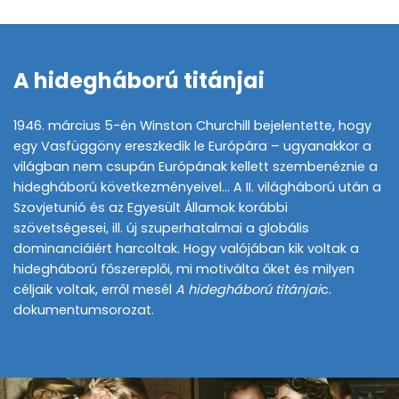
A hidegháború titánjai
1946. március 5-én Winston Churchill bejelentette, hogy
egy Vasfüggöny ereszkedik le Európára – ugyanakkor a
világban nem csupán Európának kellett szembenéznie a
hidegháború következményeivel… A II. világháború után a
Szovjetunió és az Egyesült Államok korábbi
szövetségesei, ill. új szuperhatalmai a globális
dominanciáiért harcoltak. Hogy valójában kik voltak a
hidegháború főszereplői, mi motiválta őket és milyen
céljaik voltak, erről mesél
A hidegháború titánjai
c.
dokumentumsorozat.