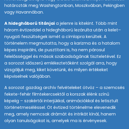
határozták meg Washingtonban, Moszkvában, Pekingben
vagy Havannában.
A hidegháború titánjai
a jelenre is kitekint. Több mint
három évtizeddel a hidegháború lezárulta után a kelet–
nyugati feszültségek ismét a címlapra kerültek. A
történelem megmutatta, hogy a karizma és a hatalom
képes inspirálni, de pusztítani is, ha nem párosul
felelősséggel és mások szabadságának tiszteletével. Ez
a sorozat időszerű emlékeztetőként szolgál arra, hogy
vizsgáljuk meg, kiket követünk, és milyen értékeket
képviselnek valójában.
A sorozat gazdag archív felvételeket ötvöz – a szemcsés
fekete-fehér filmtekercsektől a korszak élénk színű
képeiig – szakértői interjúkkal, animációkkal és letisztult
történetmeséléssel. Öt évtized történelme elevenedik
meg, amely nemcsak drámát és intrikát kínál, hanem
olyan tanulságokat is, amelyek ma is érvényesek.