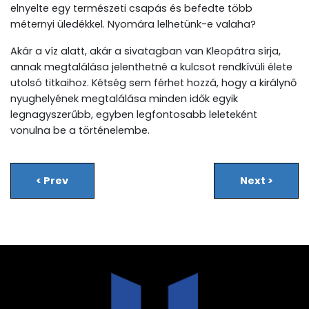
elnyelte egy természeti csapás és befedte több
méternyi üledékkel. Nyomára lelhetünk-e valaha?
Akár a víz alatt, akár a sivatagban van Kleopátra sírja,
annak megtalálása jelenthetné a kulcsot rendkívüli élete
utolsó titkaihoz. Kétség sem férhet hozzá, hogy a királynő
nyughelyének megtalálása minden idők egyik
legnagyszerűbb, egyben legfontosabb leleteként
vonulna be a történelembe.
<
Prev
Next
>