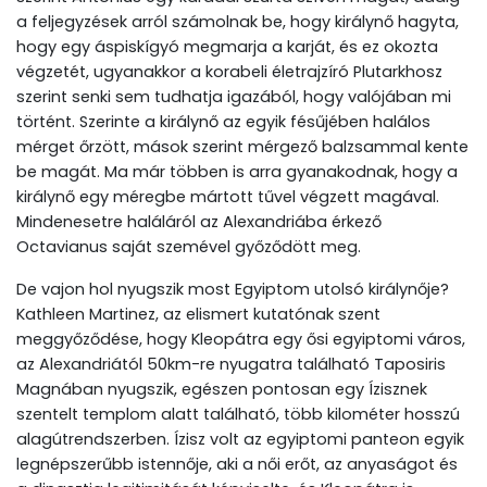
a feljegyzések arról számolnak be, hogy királynő hagyta,
hogy egy áspiskígyó megmarja a karját, és ez okozta
végzetét, ugyanakkor a korabeli életrajzíró Plutarkhosz
szerint senki sem tudhatja igazából, hogy valójában mi
történt. Szerinte a királynő az egyik fésűjében halálos
mérget őrzött, mások szerint mérgező balzsammal kente
be magát. Ma már többen is arra gyanakodnak, hogy a
királynő egy méregbe mártott tűvel végzett magával.
Mindenesetre haláláról az Alexandriába érkező
Octavianus saját szemével győződött meg.
De vajon hol nyugszik most Egyiptom utolsó királynője?
Kathleen Martinez, az elismert kutatónak szent
meggyőződése, hogy Kleopátra egy ősi egyiptomi város,
az Alexandriától 50km-re nyugatra található Taposiris
Magnában nyugszik, egészen pontosan egy Ízisznek
szentelt templom alatt található, több kilométer hosszú
alagútrendszerben. Ízisz volt az egyiptomi panteon egyik
legnépszerűbb istennője, aki a női erőt, az anyaságot és