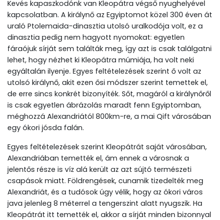
Kevés kapaszkodónk van Kleopátra végső nyughelyével
kapcsolatban. A királynő az Egyiptomot közel 300 éven át
uraló Ptolemaida-dinasztia utolsó uralkodója volt, ez a
dinasztia pedig nem hagyott nyomokat: egyetlen
fáraójuk sírját sem találták meg, így azt is csak találgatni
lehet, hogy nézhet ki Kleopátra múmiája, ha volt neki
egyáltalán ilyenje. Egyes feltételezések szerint ő volt az
utolsó királynő, akit ezen ősi módszer szerint temettek el,
de erre sincs konkrét bizonyíték. Sőt, magáról a királynőről
is csak egyetlen ábrázolás maradt fenn Egyiptomban,
méghozzá Alexandriától 800km-re, a mai Qift városában
egy ókori jósda falán.
Egyes feltételezések szerint Kleopátrát saját városában,
Alexandriában temették el, ám ennek a városnak a
jelentős része is víz alá került az azt sújtó természeti
csapások miatt. Földrengések, cunamik tizedelték meg
Alexandriát, és a tudósok úgy vélik, hogy az ókori város
java jelenleg 8 méterrel a tengerszint alatt nyugszik. Ha
Kleopátrát itt temették el, akkor a sírját minden bizonnyal