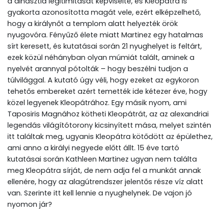
a dinasztia legitimitását képviselte, és Kleopátra is
gyakorta azonosította magát vele, ezért elképzelhető,
hogy a királynőt a templom alatt helyezték örök
nyugovóra. Fényűző élete miatt Martinez egy hatalmas
sírt keresett, és kutatásai során 21 nyughelyet is feltárt,
ezek közül néhányban olyan múmiát talált, aminek a
nyelvét arannyal pótolták – hogy beszélni tudjon a
túlvilággal. A kutató úgy véli, hogy ezeket az egykoron
tehetős embereket azért temették ide kétezer éve, hogy
közel legyenek Kleopátrához. Egy másik nyom, ami
Taposiris Magnához kötheti Kleopátrát, az az alexandriai
legendás világítótorony kicsinyített mása, melyet szintén
itt találtak meg, ugyanis Kleopátra kötődött az épülethez,
ami anno a királyi negyede előtt állt. 15 éve tartó
kutatásai során Kathleen Martinez ugyan nem találta
meg Kleopátra sírját, de nem adja fel a munkát annak
ellenére, hogy az alagútrendszer jelentős része víz alatt
van. Szerinte itt kell lennie a nyughelynek. De vajon jó
nyomon jár?