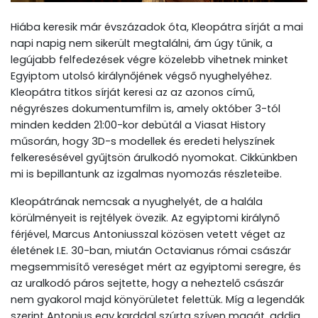
Hiába keresik már évszázadok óta, Kleopátra sírját a mai
napi napig nem sikerült megtalálni, ám úgy tűnik, a
legújabb felfedezések végre közelebb vihetnek minket
Egyiptom utolsó királynőjének végső nyughelyéhez.
Kleopátra titkos sírját keresi az az azonos című,
négyrészes dokumentumfilm is, amely október 3-tól
minden kedden 21:00-kor debütál a Viasat History
műsorán, hogy 3D-s modellek és eredeti helyszínek
felkeresésével gyűjtsön árulkodó nyomokat. Cikkünkben
mi is bepillantunk az izgalmas nyomozás részleteibe.
Kleopátrának nemcsak a nyughelyét, de a halála
körülményeit is rejtélyek övezik. Az egyiptomi királynő
férjével, Marcus Antoniusszal közösen vetett véget az
életének I.E. 30-ban, miután Octavianus római császár
megsemmisítő vereséget mért az egyiptomi seregre, és
az uralkodó páros sejtette, hogy a neheztelő császár
nem gyakorol majd könyörületet felettük. Míg a legendák
szerint Antonius egy karddal szúrta szíven magát, addig