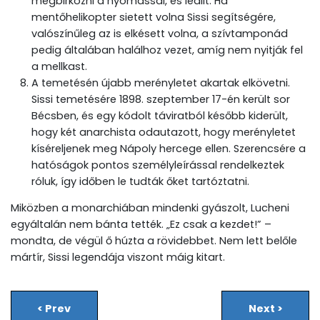
megbirkózni a nyomással, és leállt. Ha
mentőhelikopter sietett volna Sissi segítségére,
valószínűleg az is elkésett volna, a szívtamponád
pedig általában halálhoz vezet, amíg nem nyitják fel
a mellkast.
A temetésén újabb merényletet akartak elkövetni.
Sissi temetésére 1898. szeptember 17-én került sor
Bécsben, és egy kódolt táviratból később kiderült,
hogy két anarchista odautazott, hogy merényletet
kíséreljenek meg Nápoly hercege ellen. Szerencsére a
hatóságok pontos személyleírással rendelkeztek
róluk, így időben le tudták őket tartóztatni.
Miközben a monarchiában mindenki gyászolt, Lucheni
egyáltalán nem bánta tették. „Ez csak a kezdet!” –
mondta, de végül ő húzta a rövidebbet. Nem lett belőle
mártír, Sissi legendája viszont máig kitart.
<
Prev
Next
>