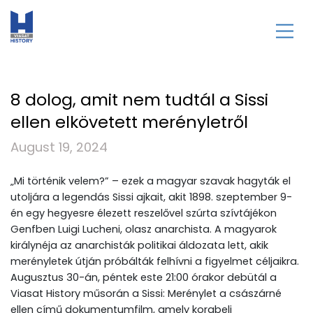
8 dolog, amit nem tudtál a Sissi
ellen elkövetett merényletről
August 19, 2024
„Mi történik velem?” – ezek a magyar szavak hagyták el
utoljára a legendás Sissi ajkait, akit 1898. szeptember 9-
én egy hegyesre élezett reszelővel szúrta szívtájékon
Genfben Luigi Lucheni, olasz anarchista. A magyarok
királynéja az anarchisták politikai áldozata lett, akik
merényletek útján próbálták felhívni a figyelmet céljaikra.
Augusztus 30-án, péntek este 21:00 órakor debütál a
Viasat History műsorán a Sissi: Merénylet a császárné
ellen című dokumentumfilm, amely korabeli