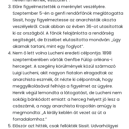
néven ismernek, visszatért”.
Előre figyelmeztették a merénylet veszélyére.
Szeptember 5-én a genfi rendőrfőnök meglátogatta
Sissit, hogy figyelmeztesse az anarchisták okozta
veszélyekről. Csak abban az évben 36-ot utasítottak
ki az országból. A főnök felajánlotta a rendőrség
segítségét, de Erzsébet elutasította mondván: „úgy
akarnak tartani, mint egy foglyot”.
Nem ő lett volna Lucheni eredeti célpontja. 1898
szeptemberében várták Genfbe Fülöp orléans-i
herceget. A szegény körülmények közül származó
Luigi Lucheni, akit nagyon fiatalon elragadtak az
anarchista eszmék, őt nézte ki célpontnak, hogy
meggyilkolásával felhívja a figyelmet az ügyére.
Henrik végül lemondta a látogatást, de Lucheni nem
sokáig bánkódott emiatt: a herceg helyett jó lesz a
császárné, a nagy anarchista Kropotkin amúgy is
megmondta: „A király keblén át vezet az út a
forradalomhoz.”
Először azt hitték, csak fellökték Sissit. Udvarhölgyei