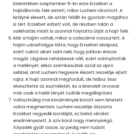
kíséretében szeptember 9-én este Erzsébet a
hajóállomás felé sietett, mikor Lucheni rárontott. A
királyné elesett, de aztán felállt és gyorsan magához
is tért. Erzsébet edzett volt, de részben talán a
sokkhatás miatt is azonnal folytatta útját a hajó felé.
Már a hajón voltak, mikor a császárné rosszul lett. A
hajón udvarhölgye látta, hogy Erzsébet elsápad,
ezért cukrot akart adni neki, hogy jobban érezze
magát. Légzése nehézkessé vált, ezért szétnyitották
a mellényét: ekkor szembesültek azzal az apró
sebbel, amit Lucheni hegyesre élezett reszelője ejtett
rajta. A hajó azonnal megfordult, de hiába: Sissi
elveszítette az eszméletét, és a kirendelt orvosok
már csak a halál tényét tudták megállapítani.
Valószínűleg mai körülmények között sem lehetett
volna megmenteni. Lucheni reszelője átszúrta
Erzsébet negyedik bordáját, ez belső vérzést
eredményezett. A szív körül nagy mennyiségű
folyadék gyűlt össze, az pedig nem tudott