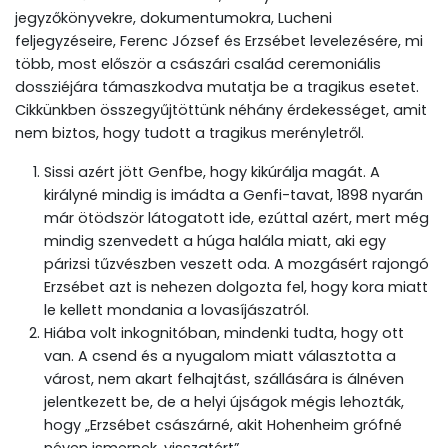
jegyzőkönyvekre, dokumentumokra, Lucheni
feljegyzéseire, Ferenc József és Erzsébet levelezésére, mi
több, most először a császári család ceremoniális
dossziéjára támaszkodva mutatja be a tragikus esetet.
Cikkünkben összegyűjtöttünk néhány érdekességet, amit
nem biztos, hogy tudott a tragikus merényletről.
Sissi azért jött Genfbe, hogy kikúrálja magát. A
királyné mindig is imádta a Genfi-tavat, 1898 nyarán
már ötödször látogatott ide, ezúttal azért, mert még
mindig szenvedett a húga halála miatt, aki egy
párizsi tűzvészben veszett oda. A mozgásért rajongó
Erzsébet azt is nehezen dolgozta fel, hogy kora miatt
le kellett mondania a lovasíjászatról.
Hiába volt inkognitóban, mindenki tudta, hogy ott
van. A csend és a nyugalom miatt választotta a
várost, nem akart felhajtást, szállására is álnéven
jelentkezett be, de a helyi újságok mégis lehozták,
hogy „Erzsébet császárné, akit Hohenheim grófné