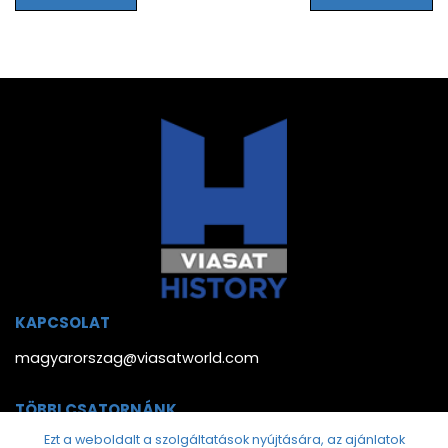
KAPCSOLAT
magyarorszag@viasatworld.com
TÖBBI CSATORNÁNK
Ezt a weboldalt a szolgáltatások nyújtására, az ajánlatok