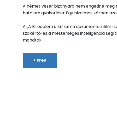
A német vezér bizonyára nem engedné meg mag
hatalom gyakorlása. Egy bizalmas körben az
A „A Birodalom urai” című dokumentumfilm-soroz
szakértői és a mesterséges intelligencia seg
mondtak.
<
Prev