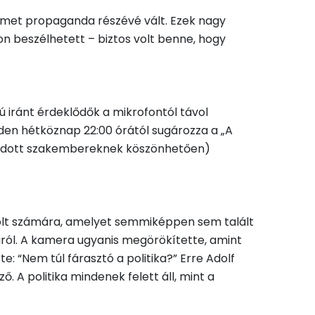
 német propaganda részévé vált. Ezek nagy
on beszélhetett – biztos volt benne, hogy
 iránt érdeklődők a mikrofontól távol
den hétköznap 22:00 órától sugározza a „A
osodott szakembereknek köszönhetően)
 volt számára, amelyet semmiképpen sem talált
ról. A kamera ugyanis megörökítette, amint
 “Nem túl fárasztó a politika?” Erre Adolf
 A politika mindenek felett áll, mint a