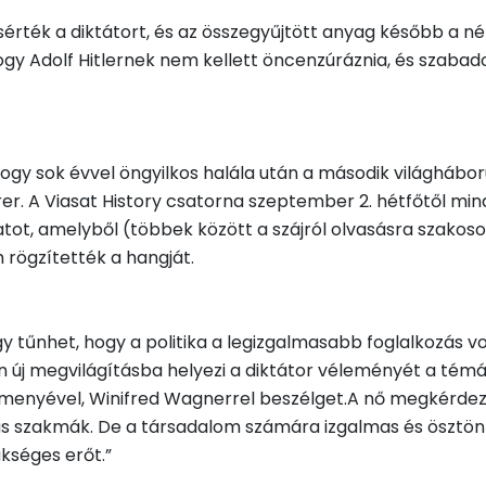
ísérték a diktátort, és az összegyűjtött anyag később a
hogy Adolf Hitlernek nem kellett öncenzúráznia, és szabad
gy sok évvel öngyilkos halála után a második világháború
r. A Viasat History csatorna szeptember 2. hétfőtől min
tot, amelyből (többek között a szájról olvasásra szak
 rögzítették a hangját.
gy tűnhet, hogy a politika a legizgalmasabb foglalkozás
új megvilágításba helyezi a diktátor véleményét a témá
menyével, Winifred Wagnerrel beszélget.A nő megkérdezte:
s szakmák. De a társadalom számára izgalmas és ösztönző.
ükséges erőt.”