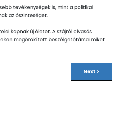
b tevékenységek is, mint a politikai
ak az őszinteséget.
ei kapnak új életet. A szájról olvasás
eleken megörökített beszélgetőtársai miket
Next
>