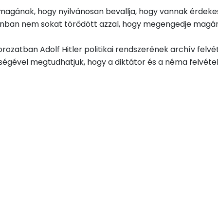
ának, hogy nyilvánosan bevallja, hogy vannak érdekeseb
onban nem sokat törődött azzal, hogy megengedje magán
atban Adolf Hitler politikai rendszerének archív felvétel
ítségével megtudhatjuk, hogy a diktátor és a néma felvét