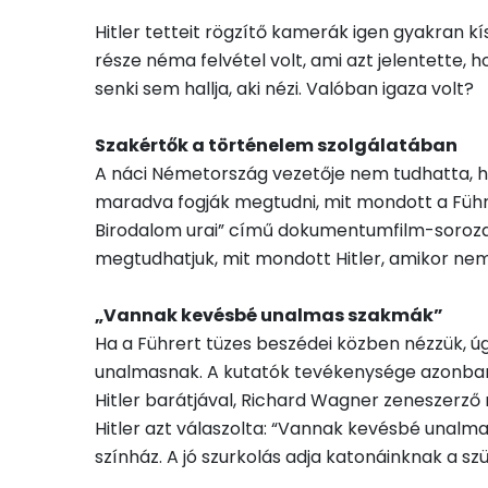
Hitler tetteit rögzítő kamerák igen gyakran k
része néma felvétel volt, ami azt jelentette, 
senki sem hallja, aki nézi. Valóban igaza volt?
Szakértők a történelem szolgálatában
A náci Németország vezetője nem tudhatta, ho
maradva fogják megtudni, mit mondott a Führe
Birodalom urai” című dokumentumfilm-soroza
megtudhatjuk, mit mondott Hitler, amikor nem
„Vannak kevésbé unalmas szakmák”
Ha a Führert tüzes beszédei közben nézzük, ú
unalmasnak. A kutatók tevékenysége azonban 
Hitler barátjával, Richard Wagner zeneszerző 
Hitler azt válaszolta: “Vannak kevésbé unalma
színház. A jó szurkolás adja katonáinknak a sz