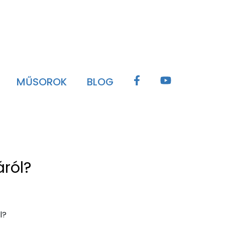
MŰSOROK
BLOG
áról?