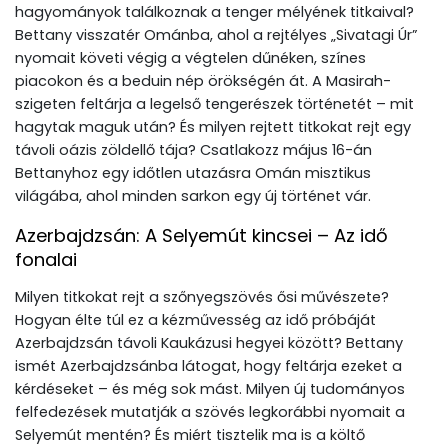
hagyományok találkoznak a tenger mélyének titkaival?
Bettany visszatér Ománba, ahol a rejtélyes „Sivatagi Úr”
nyomait követi végig a végtelen dűnéken, színes
piacokon és a beduin nép örökségén át. A Masirah-
szigeten feltárja a legelső tengerészek történetét – mit
hagytak maguk után? És milyen rejtett titkokat rejt egy
távoli oázis zöldellő tája? Csatlakozz május 16-án
Bettanyhoz egy időtlen utazásra Omán misztikus
világába, ahol minden sarkon egy új történet vár.
Azerbajdzsán: A Selyemút kincsei – Az idő
fonalai
Milyen titkokat rejt a szőnyegszövés ősi művészete?
Hogyan élte túl ez a kézművesség az idő próbáját
Azerbajdzsán távoli Kaukázusi hegyei között? Bettany
ismét Azerbajdzsánba látogat, hogy feltárja ezeket a
kérdéseket – és még sok mást. Milyen új tudományos
felfedezések mutatják a szövés legkorábbi nyomait a
Selyemút mentén? És miért tisztelik ma is a költő