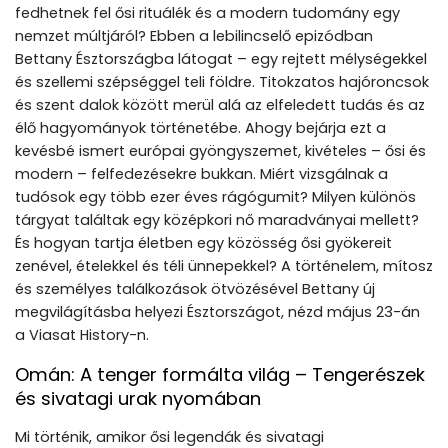
fedhetnek fel ősi rituálék és a modern tudomány egy
nemzet múltjáról? Ebben a lebilincselő epizódban
Bettany Észtországba látogat – egy rejtett mélységekkel
és szellemi szépséggel teli földre. Titokzatos hajóroncsok
és szent dalok között merül alá az elfeledett tudás és az
élő hagyományok történetébe. Ahogy bejárja ezt a
kevésbé ismert európai gyöngyszemet, kivételes – ősi és
modern – felfedezésekre bukkan. Miért vizsgálnak a
tudósok egy több ezer éves rágógumit? Milyen különös
tárgyat találtak egy középkori nő maradványai mellett?
És hogyan tartja életben egy közösség ősi gyökereit
zenével, ételekkel és téli ünnepekkel? A történelem, mítosz
és személyes találkozások ötvözésével Bettany új
megvilágításba helyezi Észtországot, nézd május 23-án
a Viasat History-n.
Omán: A tenger formálta világ – Tengerészek
és sivatagi urak nyomában
Mi történik, amikor ősi legendák és sivatagi