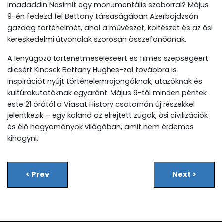
Imadaddin Nasimit egy monumentális szoborral? Május
9-én fedezd fel Bettany társaságában Azerbajdzsán
gazdag történelmét, ahol a művészet, költészet és az ősi
kereskedelmi útvonalak szorosan összefonódnak.
A lenyűgöző történetmeséléséért és filmes szépségéért
dicsért Kincsek Bettany Hughes-zal továbbra is
inspirációt nyújt történelemrajongóknak, utazóknak és
kultúrakutatóknak egyaránt. Május 9-től minden péntek
este 21 órától a Viasat History csatornán új részekkel
jelentkezik – egy kaland az elrejtett zugok, ősi civilizációk
és élő hagyományok világában, amit nem érdemes
kihagyni.
<
Prev
Next
>