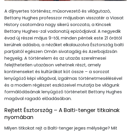
A díjnyertes történész, műsorvezető és világutazó,
Bettany Hughes professzor májusban visszatér a Viasat
History csatornára nagy sikerű sorozata, a Kincsek
Bettany Hughes-zal vadonatúj epizódjaival. A negyedik
évad új részei május 9-től, minden péntek este 21 órától
kerülnek adásba, a nézőket elkalauzolva Észtország balti
partjaitól egészen Omán sivatagáig és Azerbajdzsán
hegyeiig. A történelem és az utazás szerelmesei
felejthetetlen utazáson vehetnek részt, amely
kontinenseket és kultúrákat köt össze – a sorozat
lenyűgöző képi világával, izgalmas történetmesélésével
és a modern régészet eszközeivel mutatja be világunk
formálódásának lenyűgöző történeteit Bettany Hughes
magával ragadó előadásában.
Rejtett Észtország – A Balti-tenger titkainak
nyomában
Milyen titkokat rejt a Balti-tenger jeges mélysége? Mit