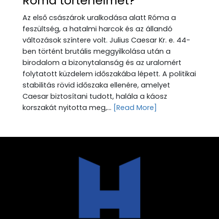
Róma történelmét?
Az első császárok uralkodása alatt Róma a
feszültség, a hatalmi harcok és az állandó
változások színtere volt. Julius Caesar Kr. e. 44-
ben történt brutális meggyilkolása után a
birodalom a bizonytalanság és az uralomért
folytatott küzdelem időszakába lépett. A politikai
stabilitás rövid időszaka ellenére, amelyet
Caesar biztosítani tudott, halála a káosz
korszakát nyitotta meg,...
[Read More]