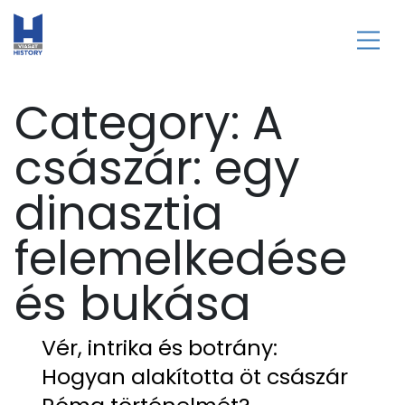
Category:
A
császár: egy
dinasztia
felemelkedése
és bukása
Vér, intrika és botrány:
Hogyan alakította öt császár