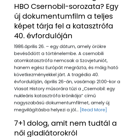
HBO Csernobil-sorozata? Egy
új dokumentumfilm a teljes
képet tárja fel a katasztrófa
40. évfordulóján
1986.április 26. – egy dátum, amely örökre
bevésődött a történelembe. A csernobili
atomkatasztrófa nemcsak a Szovjetuniót,
hanem egész Európát megrázta, és máig ható
következményekkel járt. A tragédia 40.
évfordulóján, április 26-án, vasárnap 21:00-kor a
Viasat History műsorára tűzi a „Csernobil: egy
nukleáris katasztrófa krónikája” című
nagyszabású dokumentumfilmet, amely új
megvilágításba helyezi a jól...
[Read More]
7+1 dolog, amit nem tudtál a
női gladiátorokról