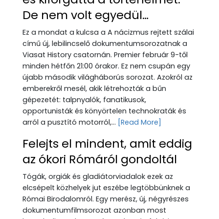
De nem volt egyedül…
Ez a mondat a kulcsa a A nácizmus rejtett szálai
című új, lebilincselő dokumentumsorozatnak a
Viasat History csatornán. Premier február 9-től
minden hétfőn 21:00 órakor. Ez nem csupán egy
újabb második világháborús sorozat. Azokról az
emberekről mesél, akik létrehozták a bűn
gépezetét: talpnyalók, fanatikusok,
opportunisták és könyörtelen technokraták és
arról a pusztító motorról,...
[Read More]
Felejts el mindent, amit eddig
az ókori Rómáról gondoltál
Tógák, orgiák és gladiátorviadalok ezek az
elcsépelt közhelyek jut eszébe legtöbbünknek a
Római Birodalomról. Egy merész, új, négyrészes
dokumentumfilmsorozat azonban most