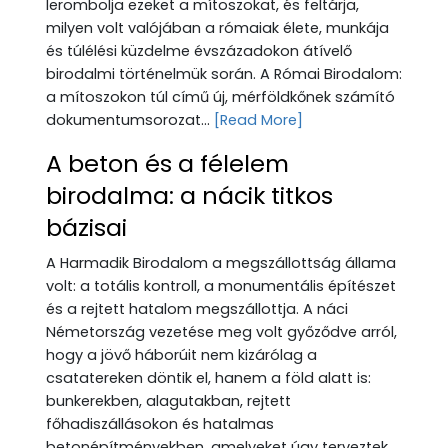
lerombolja ezeket a mítoszokat, és feltárja,
milyen volt valójában a rómaiak élete, munkája
és túlélési küzdelme évszázadokon átívelő
birodalmi történelmük során. A Római Birodalom:
a mítoszokon túl című új, mérföldkőnek számító
dokumentumsorozat...
[Read More]
A beton és a félelem
birodalma: a nácik titkos
bázisai
A Harmadik Birodalom a megszállottság állama
volt: a totális kontroll, a monumentális építészet
és a rejtett hatalom megszállottja. A náci
Németország vezetése meg volt győződve arról,
hogy a jövő háborúit nem kizárólag a
csatatereken döntik el, hanem a föld alatt is:
bunkerekben, alagutakban, rejtett
főhadiszállásokon és hatalmas
betonépítményekben, amelyeket úgy terveztek,