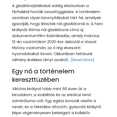
A gladiátorjátékokat eddig elsősorban a
férfiakkal hozták összefüggésbe. A történelem
azonban olyan bizonyítékokat tárt fel, amelyek
igazolják, hogy léteztek női gladiátorok is. A harc
királynői: Róma női gladiátorai című új
dokumentumfilm-különkiadás, amely március
12-én csütörtökön 21:00-kor debütál a Viasat
History csatornán, az ő rég elveszett
nyomdokaikat követi. Cikkünkben feltárunk
néhány érdekes tényt azokról...
[Read More]
Egy nő a történelem
kereszttüzében
Viktória királynő több mint 60 éven át a
birodalom, a stabilitás és az erkölcsi rend
szimbóluma volt. Egy egész korszak viselte a
nevét, és a feketébe öltözött, gyászoló királynő
képe végérvényesen beleégett a kollektív