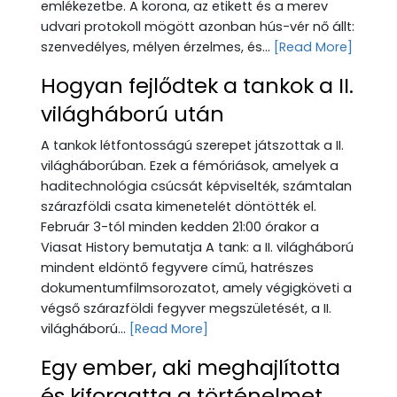
emlékezetbe. A korona, az etikett és a merev
udvari protokoll mögött azonban hús-vér nő állt:
szenvedélyes, mélyen érzelmes, és...
[Read More]
Hogyan fejlődtek a tankok a II.
világháború után
A tankok létfontosságú szerepet játszottak a II.
világháborúban. Ezek a fémóriások, amelyek a
haditechnológia csúcsát képviselték, számtalan
szárazföldi csata kimenetelét döntötték el.
Február 3-tól minden kedden 21:00 órakor a
Viasat History bemutatja A tank: a II. világháború
mindent eldöntő fegyvere című, hatrészes
dokumentumfilmsorozatot, amely végigköveti a
végső szárazföldi fegyver megszületését, a II.
világháború...
[Read More]
Egy ember, aki meghajlította
és kiforgatta a történelmet.