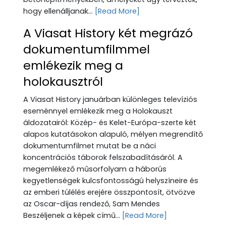
hogy ellenálljanak...
[Read More]
A Viasat History két megrázó
dokumentumfilmmel
emlékezik meg a
holokausztról
A Viasat History januárban különleges televíziós
eseménnyel emlékezik meg a Holokauszt
áldozatairól: Közép- és Kelet-Európa-szerte két
alapos kutatásokon alapuló, mélyen megrendítő
dokumentumfilmet mutat be a náci
koncentrációs táborok felszabadításáról. A
megemlékező műsorfolyam a háborús
kegyetlenségek kulcsfontosságú helyszíneire és
az emberi túlélés erejére összpontosít, ötvözve
az Oscar-díjas rendező, Sam Mendes
Beszéljenek a képek című...
[Read More]