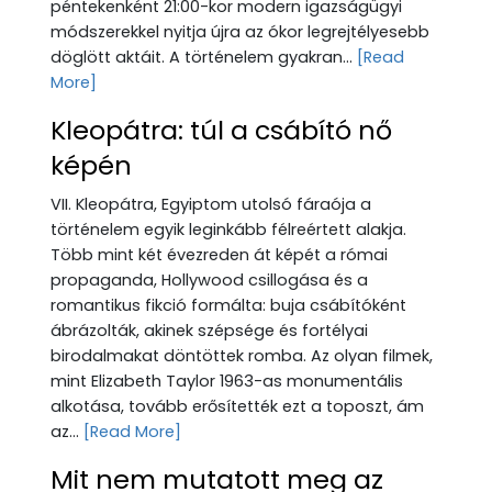
péntekenként 21:00-kor modern igazságügyi
módszerekkel nyitja újra az ókor legrejtélyesebb
döglött aktáit. A történelem gyakran...
[Read
More]
Kleopátra: túl a csábító nő
képén
VII. Kleopátra, Egyiptom utolsó fáraója a
történelem egyik leginkább félreértett alakja.
Több mint két évezreden át képét a római
propaganda, Hollywood csillogása és a
romantikus fikció formálta: buja csábítóként
ábrázolták, akinek szépsége és fortélyai
birodalmakat döntöttek romba. Az olyan filmek,
mint Elizabeth Taylor 1963-as monumentális
alkotása, tovább erősítették ezt a toposzt, ám
az...
[Read More]
Mit nem mutatott meg az