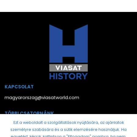
KAPCSOLAT
magyarorszag@viasatworld.com
TÖBBI CSATORNÁNK
Ezt a weboldalt a szolgáltatások nyújtására, az ajánlatok
személyre szabására és a sütik elemzésére használjuk.
Ha
egyetért, kérjük, kattintson a "Elfogadom" gombra, ha nem,