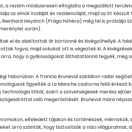
nst, a rezsim módszeresen elfoglalta a megszállott terül
lja az elnök irodáját és rezidenciáját, majd az itt készült
, Reinhard Heydrich (Prága hóhéra) még fel is próbálja 
 merénylet során).
k el és alakítottak át börtönné és kivégzőhellyé. A falak 
ttak fogva, majd sokukat ott is végeztek ki. A kivégzések
tak arra, hogy a gyilkosságokat láthatatlanná tegyék, még 
égi háborúban. A francia Bruneval sziklákon radar segíte
hnológusok figyelték a La Manche csatorna felől érkező
s technológia titkát, ezért a szövetségesek merész ejtőe
ás szögesdróttal való megerősítését. Bruneval mára néps
onromokon, elfeledett tájakon és történészek, mérnökök, 
yeket arra szánták, hogy biztosítsák a náci világuralmat