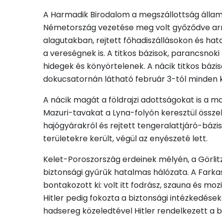
A Harmadik Birodalom a megszállottság állama 
Németország vezetése meg volt győződve arról
alagutakban, rejtett főhadiszállásokon és h
a vereségnek is. A titkos bázisok, parancsno
hidegek és könyörtelenek. A nácik titkos bázis
dokucsatornán látható február 3-tól minden 
A nácik magát a földrajzi adottságokat is a ma
Mazuri-tavakat a Lyna-folyón keresztül összek
hajógyárakról és rejtett tengeralattjáró-bázis
területekre került, végül az enyészeté lett.
Kelet-Poroszország erdeinek mélyén, a Görlit
biztonsági gyűrűk hatalmas hálózata. A Farkas
bontakozott ki: volt itt fodrász, szauna és m
Hitler pedig fokozta a biztonsági intézkedéseke
hadsereg közeledtével Hitler rendelkezett a 