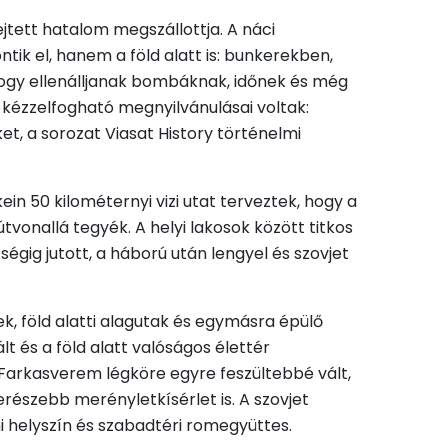
ejtett hatalom megszállottja. A náci
ik el, hanem a föld alatt is: bunkerekben,
ogy ellenálljanak bombáknak, időnek és még
 kézzelfogható megnyilvánulásai voltak:
ket, a sorozat Viasat History történelmi
in 50 kilométernyi vizi utat terveztek, hogy a
vonallá tegyék. A helyi lakosok között titkos
égig jutott, a háború után lengyel és szovjet
, föld alatti alagutak és egymásra épülő
t és a föld alatt valóságos élettér
a Farkasverem légköre egyre feszültebbé vált,
merészebb merényletkísérlet is. A szovjet
i helyszín és szabadtéri romegyüttes.