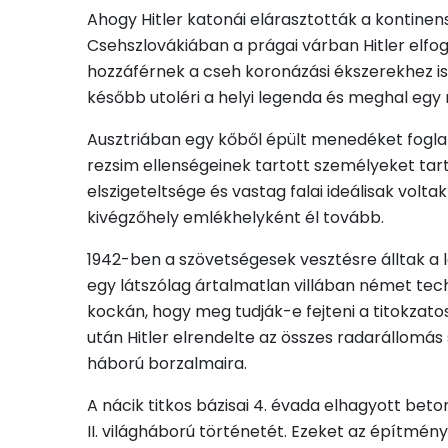
Ahogy Hitler katonái elárasztották a kontine
Csehszlovákiában a prágai várban Hitler elfogla
hozzáférnek a cseh koronázási ékszerekhez is
később utoléri a helyi legenda és meghal egy
Ausztriában egy kőből épült menedéket foglalta
rezsim ellenségeinek tartott személyeket tarto
elszigeteltsége és vastag falai ideálisak vol
kivégzőhely emlékhelyként él tovább.
1942-ben a szövetségesek vesztésre álltak a l
egy látszólag ártalmatlan villában német tec
kockán, hogy meg tudják-e fejteni a titokzato
után Hitler elrendelte az összes radarállom
háború borzalmaira.
A nácik titkos bázisai 4. évada elhagyott bet
II. világháború történetét. Ezeket az építmén