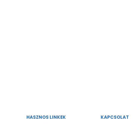
HASZNOS LINKEK
KAPCSOLAT
Adatvédelmi szabályzat
magyarorsza