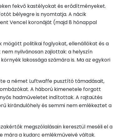
eteken fekvő kastélyokat és erődítményeket.
 fotót bélyegre is nyomtatja. A nácik
Szent Vencel koronáját (majd 8 hónappal
mögött politikai foglyokat, ellenállókat és a
 nem nyilvánosan zajlottak: a helyszín
a környék lakossága számára is. Ma az egykori
tte a német Luftwaffe pusztító támadásait,
 bombázókat. A háború kimenetele forgott
rnyős hadműveletet indítottak. A rajtaütés
zerű kirándulóhely és semmi nem emlékeztet a
szakértők megszólalásain keresztül meséli el a
, de mára a kudarc emlékműveivé váltak.