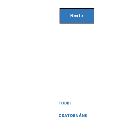
Next
>
TÖBBI
g@viasatworld.com
CSATORNÁNK