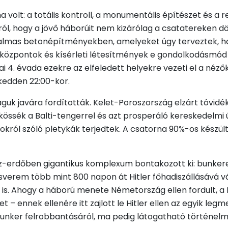
volt: a totális kontroll, a monumentális építészet és a r
, hogy a jövő háborúit nem kizárólag a csatatereken dönt
atalmas betonépítményekben, amelyeket úgy terveztek, h
ki központok és kísérleti létesítmények e gondolkodásmód
ai 4. évada ezekre az elfeledett helyekre vezeti el a néző
kedden 22:00-kor.
guk javára fordították. Kelet-Poroszország elzárt tóvidéke
össék a Balti-tengerrel és azt prosperáló kereskedelmi út
okról szóló pletykák terjedtek. A csatorna 90%-os készülts
z-erdőben gigantikus komplexum bontakozott ki: bunkerek
verem több mint 800 napon át Hitler főhadiszállásává vál
ozi is. Ahogy a háború menete Németország ellen fordult, 
t – ennek ellenére itt zajlott le Hitler ellen az egyik leg
bunker felrobbantásáról, ma pedig látogatható történelm