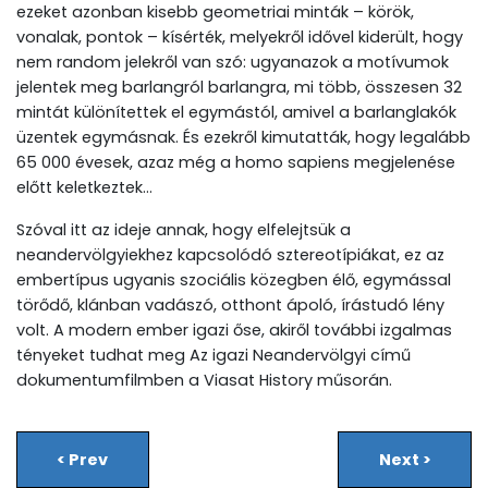
ezeket azonban kisebb geometriai minták – körök,
vonalak, pontok – kísérték, melyekről idővel kiderült, hogy
nem random jelekről van szó: ugyanazok a motívumok
jelentek meg barlangról barlangra, mi több, összesen 32
mintát különítettek el egymástól, amivel a barlanglakók
üzentek egymásnak. És ezekről kimutatták, hogy legalább
65 000 évesek, azaz még a homo sapiens megjelenése
előtt keletkeztek…
Szóval itt az ideje annak, hogy elfelejtsük a
neandervölgyiekhez kapcsolódó sztereotípiákat, ez az
embertípus ugyanis szociális közegben élő, egymással
törődő, klánban vadászó, otthont ápoló, írástudó lény
volt. A modern ember igazi őse, akiről további izgalmas
tényeket tudhat meg Az igazi Neandervölgyi című
dokumentumfilmben a Viasat History műsorán.
<
Prev
Next
>