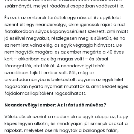
zsákmányát, melyet ráadásul csapatban vadászott le.
És ezek az emberek törődtek egymással. Az egyik lelet
szerint élt egy neandervölgyi, akire igencsak rájárt a rúd:
fiatalkorában súlyos koponyasérülést szerzett, ami miatt
jó eséllyel megvakult, részlegesen meg is süketült, és ha
ez nem lett volna elég, az egyik végtagja hiányzott. De
nem hagyták magára: ez az ember megérte a 40 éves
kort – akkoriban az elég magas volt! – és társai
támogatták, etették őt. A neandervölgyi tehát
szociálisan fejlett ember volt. Sőt, még az
orvostudományba is belekóstolt, ugyanis az egyik lelet
fogazatán nyárfa nyomait mutatták ki, amit kezdetleges
fájdalomcsillapítóként rágcsálhatott.
Neandervölgyi ember: Az írástudó művész?
Vélekedések szerint a modern elme egyik alapja az, hogy
képes legyen alkotni, és mindnyájan jól ismerjük azokat a
rajzokat, melyeket őseink hagytak a barlangok falán,