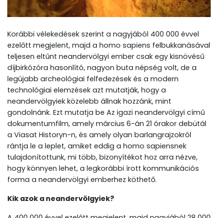
Korábbi vélekedések szerint a nagyjából 400 000 évvel
ezelőtt megjelent, majd a homo sapiens felbukkanásával
teljesen eltűnt neandervölgyi ember csak egy kisnövésű
díjbirkózóra hasonlító, nagyon buta népség volt, de a
legújabb archeológiai felfedezések és a modern
technológiai elemzések azt mutatják, hogy a
neandervölgyiek közelebb állnak hozzánk, mint
gondolnánk. Ezt mutatja be Az igazi neandervölgyi című
dokumentumfilm, amely március 6-án 21 órakor debütál
a Viasat Historyn-n, és amely olyan barlangrajzokról
rántja le a leplet, amiket eddig a homo sapiensnek
tulajdonítottunk, mi több, bizonyítékot hoz arra nézve,
hogy könnyen lehet, a legkorábbi írott kommunikációs
forma a neandervölgyi emberhez köthető.
Kik azok a neandervölgyiek?
A 400 000 évvel ezelőtt megjelent, majd nagyjából 28 000