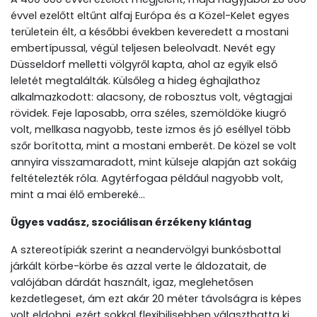
évvel ezelőtt eltűnt alfaj Európa és a Közel-Kelet egyes
területein élt, a későbbi években keveredett a mostani
embertípussal, végül teljesen beleolvadt. Nevét egy
Düsseldorf melletti völgyről kapta, ahol az egyik első
leletét megtalálták. Külsőleg a hideg éghajlathoz
alkalmazkodott: alacsony, de robosztus volt, végtagjai
rövidek. Feje laposabb, orra széles, szemöldöke kiugró
volt, mellkasa nagyobb, teste izmos és jó eséllyel több
szőr borította, mint a mostani emberét. De közel se volt
annyira visszamaradott, mint külseje alapján azt sokáig
feltételezték róla. Agytérfogaa például nagyobb volt,
mint a mai élő embereké…
Ügyes vadász, szociálisan érzékeny klántag
A sztereotípiák szerint a neandervölgyi bunkósbottal
járkált körbe-körbe és azzal verte le áldozatait, de
valójában dárdát használt, igaz, meglehetősen
kezdetlegeset, ám ezt akár 20 méter távolságra is képes
volt eldobni, ezért sokkal flexibilisebben választhatta ki