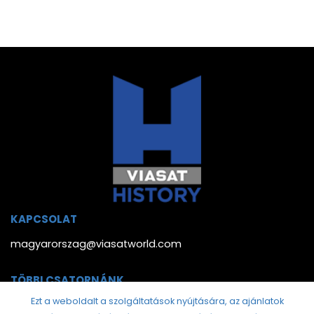
KAPCSOLAT
magyarorszag@viasatworld.com
TÖBBI CSATORNÁNK
Ezt a weboldalt a szolgáltatások nyújtására, az ajánlatok