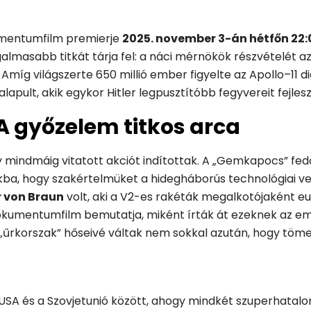
umentumfilm premierje
2025. november 3-án hétfőn 22:
izgalmasabb titkát tárja fel: a náci mérnökök részvételét
Amíg világszerte 650 millió ember figyelte az Apollo–11 di
pult, akik egykor Hitler legpusztítóbb fegyvereit fejlesz
 győzelem titkos arca
y mindmáig vitatott akciót indítottak. A „Gemkapocs” 
kba, hogy szakértelmüket a hidegháborús technológiai ve
 von Braun
volt, aki a V2-es rakéták megalkotójaként e
okumentumfilm bemutatja, miként írták át ezeknek az em
 „űrkorszak” hőseivé váltak nem sokkal azután, hogy töm
az USA és a Szovjetunió között, ahogy mindkét szuperhatal