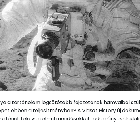
a a történelem legsötétebb fejezetének hamvaiból szület
erepet ebben a teljesítményben? A Viasat History új dokum
 történet tele van ellentmondásokkal: tudományos diadal