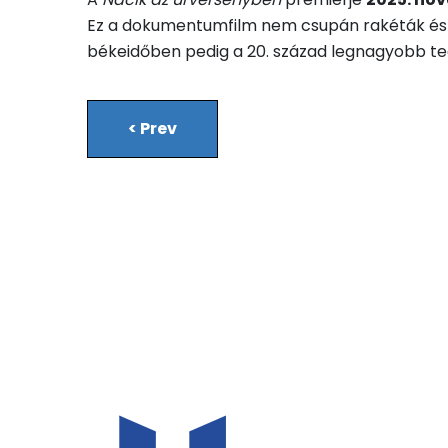
Ez a dokumentumfilm nem csupán rakéták és űr
békeidőben pedig a 20. század legnagyobb tec
<
Prev