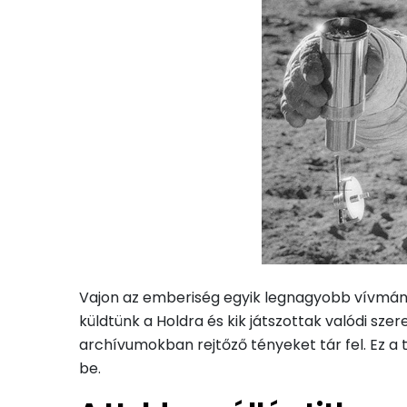
Vajon az emberiség egyik legnagyobb vívmány
küldtünk a Holdra és kik játszottak valódi sz
archívumokban rejtőző tényeket tár fel. Ez a
be.