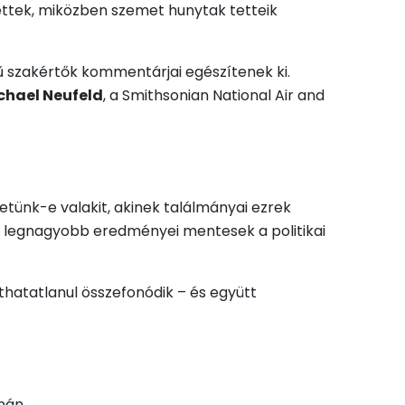
ettek, miközben szemet hunytak tetteik
.
rű szakértők kommentárjai egészítenek ki.
chael Neufeld
, a Smithsonian National Air and
etünk-e valakit, akinek találmányai ezrek
ny legnagyobb eredményei mentesek a politikai
thatatlanul összefonódik – és együtt
nán.