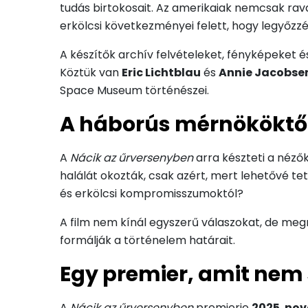
tudás birtokosait. Az amerikaiak nemcsak rav
erkölcsi következményei felett, hogy legyőzzé
A készítők archív felvételeket, fényképeket é
Köztük van
Eric Lichtblau
és
Annie Jacobse
Space Museum történészei.
A háborús mérnököktől 
A
Nácik az űrversenyben
arra készteti a néző
halálát okozták, csak azért, mert lehetővé t
és erkölcsi kompromisszumoktól?
A film nem kínál egyszerű válaszokat, de megm
formálják a történelem határait.
Egy premier, amit nem
A
Nácik az űrversenyben
premierje
2025. nov