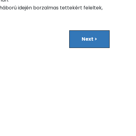
áború idején borzalmas tettekért feleltek,
Next
>