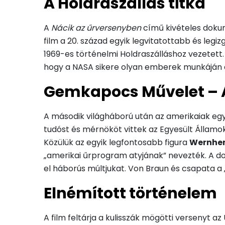
A Holdraszállás titka
A
Nácik az űrversenyben
című kivételes dok
film a 20. század egyik legvitatottabb és leg
1969-es történelmi Holdraszálláshoz vezetett. 
hogy a NASA sikere olyan emberek munkáján ala
Gemkapocs Művelet – A
A második világháború után az amerikaiak eg
tudóst és mérnököt vittek az Egyesült Államo
Közülük az egyik legfontosabb figura
Wernher
„amerikai űrprogram atyjának” nevezték. A d
el háborús múltjukat. Von Braun és csapata a
Elnémított történelem
A film feltárja a kulisszák mögötti versenyt 