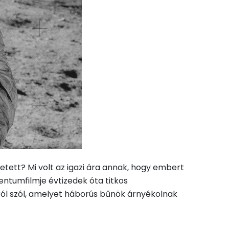
ett? Mi volt az igazi ára annak, hogy embert
entumfilmje évtizedek óta titkos
ról szól, amelyet háborús bűnök árnyékolnak