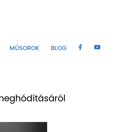
MŰSOROK
BLOG
meghódításáról