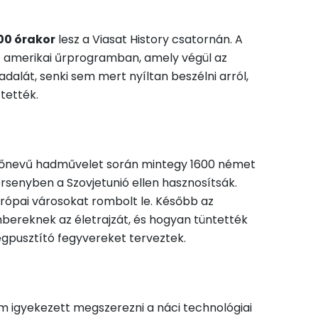
00 órakor
lesz a Viasat History csatornán. A
 az amerikai űrprogramban, amely végül az
adalát, senki sem mert nyíltan beszélni arról,
tették.
fedőnevű hadművelet során mintegy 1600 német
rsenyben a Szovjetunió ellen hasznosítsák.
urópai városokat rombolt le. Később az
bereknek az életrajzát, és hogyan tüntették
egpusztító fegyvereket terveztek.
om igyekezett megszerezni a náci technológiai