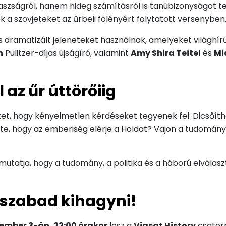
aszságról, hanem hideg számításról is tanúbizonyságot t
k a szovjeteket az űrbeli fölényért folytatott versenyben
s dramatizált jeleneteket használnak, amelyeket világhí
n
Pulitzer-díjas újságíró, valamint
Amy Shira Teitel
és
Mi
az űr úttörőiig
ket, hogy kényelmetlen kérdéseket tegyenek fel: Dicsőíth
ette, hogy az emberiség elérje a Holdat? Vajon a tudomá
utatja, hogy a tudomány, a politika és a háború elválasz
 szabad kihagyni!
ember 3-án, 22:00 órakor
lesz a
Viasat History
csator