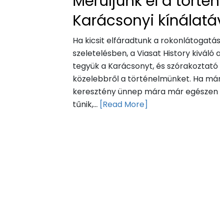
Merüljünk el a törté
Karácsonyi kínálatá
Ha kicsit elfáradtunk a rokonlátogatás
szeletelésben, a Viasat History kiváló
tegyük a Karácsonyt, és szórakoztató 
közelebbről a történelmünket. Ha már
keresztény ünnep mára már egészen má
tűnik,...
[Read More]