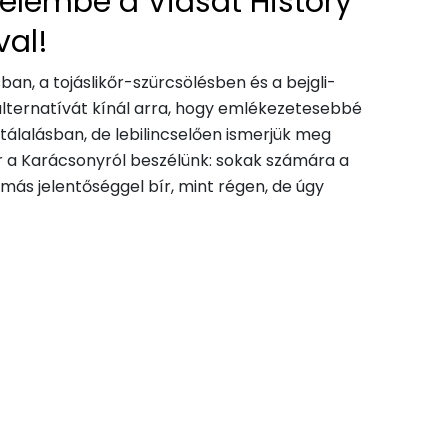
nelembe a Viasat History
val!
ban, a tojáslikőr-szürcsölésben és a bejgli-
 alternatívát kínál arra, hogy emlékezetesebbé
tálalásban, de lebilincselően ismerjük meg
 a Karácsonyról beszélünk: sokak számára a
s jelentőséggel bír, mint régen, de úgy