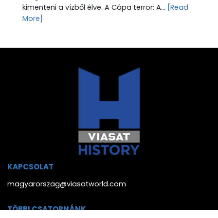
kimenteni a vízből élve. A Cápa terror: A...
[Read
More]
KAPCSOLAT
magyarorszag@viasatworld.com
TÖBBI CSATORNÁNK