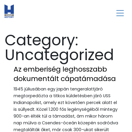
Category:
Uncategorized
Az emberiség leghosszabb
dokumentált cápatámadása
1945 júliusában egy japán tengeralattjáró
megtorpedózta a titkos küldetésben járó USS
Indianapolist, amely ezt követően percek alatt el
is süllyedt. Közel 1.200 fős legénységéből mintegy
900-an élték túl a támadást, ám mikor három
nap múlva a Csendes-óceán közepén sodródva
megtalálták őket, már csak 300-ukat sikerült