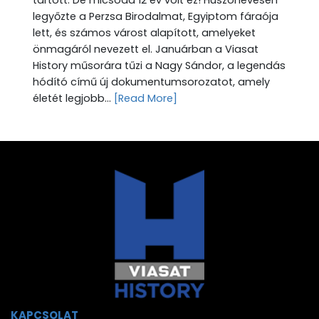
tartott. De micsoda 12 év volt ez! Huszonévesen
legyőzte a Perzsa Birodalmat, Egyiptom fáraója
lett, és számos várost alapított, amelyeket
önmagáról nevezett el. Januárban a Viasat
History műsorára tűzi a Nagy Sándor, a legendás
hódító című új dokumentumsorozatot, amely
életét legjobb...
[Read More]
KAPCSOLAT