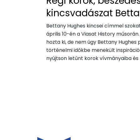
Régi korok, beszédes
kincsvadászat Bett
Bettany Hughes kincsei címmel szokatl
április 10-én a Viasat History műsor
hozta ki, de nem úgy Bettany Hughes p
történelmi időkbe menekült inspiráci
nyújtson letűnt korok vívmányaiba és l