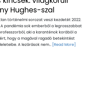
 kincsek: világkörüli
any Hughes-szal
an történelmi sorozat veszi kezdetét 2022.
án. A pandémia sok emberből a legrosszabbat
rofesszorból, aki a karanténok korából a
óért, hogy a magával ragadó betekintést
eleteibe. A lezárások nem...
[Read More]