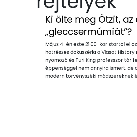
rejtélyek
Ki ölte meg Ötzit, az
„gleccsermúmiát”?
Május 4-én este 21:00-kor startol el az
hatrészes dokuszéria a Viasat Histor
nyomozó és Turi King professzor tár 
éppenséggel nem annyira ismert, de an
modern törvényszéki módszereknek és