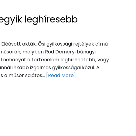
 egyik leghíresebb
 Előásott akták: Ősi gyilkossági rejtélyek című
y műsorán, melyben Rod Demery, bűnügyi
fel néhányat a történelem leghírhedtebb, vagy
nál inkább izgalmas gyilkosságai közül. A
 a műsor sajátos...
[Read More]