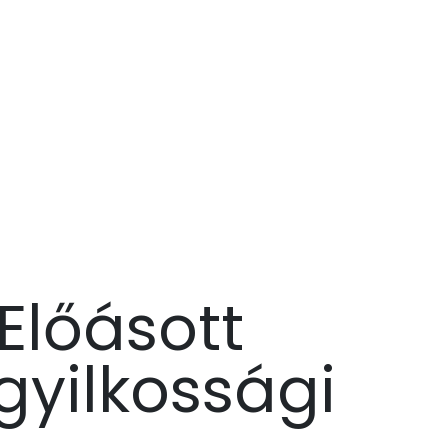
Előásott
 gyilkossági