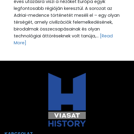
éves utazásra viszi a nézőket Európa egyik
legfontosabb régióján keresztül. A sorozat az
Adriai-medence történetét meséli el – egy olyan
térségét, amely civilizációk felemelkedésének,
birodalmak összecsapásainak és olyan
technológiai áttöréseknek volt tanúja,...
[Read
More]
KAPCSOLAT