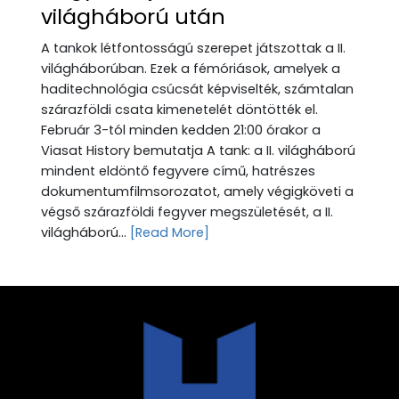
világháború után
A tankok létfontosságú szerepet játszottak a II.
világháborúban. Ezek a fémóriások, amelyek a
haditechnológia csúcsát képviselték, számtalan
szárazföldi csata kimenetelét döntötték el.
Február 3-tól minden kedden 21:00 órakor a
Viasat History bemutatja A tank: a II. világháború
mindent eldöntő fegyvere című, hatrészes
dokumentumfilmsorozatot, amely végigköveti a
végső szárazföldi fegyver megszületését, a II.
világháború...
[Read More]