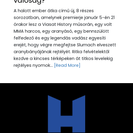
valóság?
A halott ember átka című új, 8 részes
sorozatban, amelynek premierje január 5-én 21
órakor lesz a Viasat History műsorán, egy volt
MMA harcos, egy aranyásó, egy bennszülött
felfedező és egy legendás vadász egyesíti
erejét, hogy végre megfejtse Slumach elveszett
aranybányájának rejtélyét. Ritka felvételektől
kezdve a kincses térképeken át titkos levelekig
rejtélyes nyomok...
[Read More]