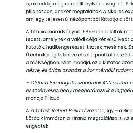
is, aki eddig még nem állt nyilvánosság elé. Pi
pillanatban, amikor megtalálták. A sikeres exp
ami egy teljesen új nézőpontból láttatja a tör
A Titanic maradványait 1985-ben találták me
fedett, amelynek a valódi célja két elsüllyed
kutatók, haditengerészeti tisztek mesélnek.
Be
(technikailag tekintve ettől a ponttól beszélh
a mélységben. Mint mondja, ez a kutatás azért
nézve, és óriási csapást a kor mérnöki tudom
– Oldalra letapogató szonárunk 400 métert tu
eseményeket, hogy meghatározzuk a legígéret
mondja Pillaud.
A kutatást
Robert Ballard
vezette, így – a Bis
kötődik immáron a Titanic megtalálása is. Az e
engedték.