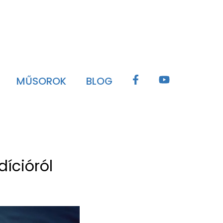
MŰSOROK
BLOG
dícióról