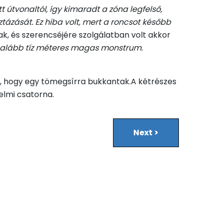
t útvonaltól, így kimaradt a zóna legfelső,
tázását. Ez hiba volt, mert a roncsot később
nak, és szerencséjére szolgálatban volt akkor
galább tíz méteres magas monstrum.
ták, hogy egy tömegsírra bukkantak.A kétrészes
elmi csatorna.
Next
>