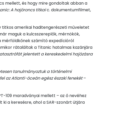
roncs mellett, és hogy mire gondoltak abban a
tanic: A hajóroncs titkai
c. dokumentumfilmet,
 titkos amerikai haditengerészeti műveletet
l már maguk a kulcsszereplők, mérnökök,
a mérföldkőnek számító expedícióról
amikor rátaláltak a Titanic hatalmas kazánjára
tasztrófát jelentett a kereskedelmi hajózásra
zetesen tanulmányoztuk a történelmi
l az Atlanti-óceán egész északi fenekét
–
a PT-109 maradványai mellett – az ő nevéhez
t ki a keresésre, ahol a SAR-szonárt útjára