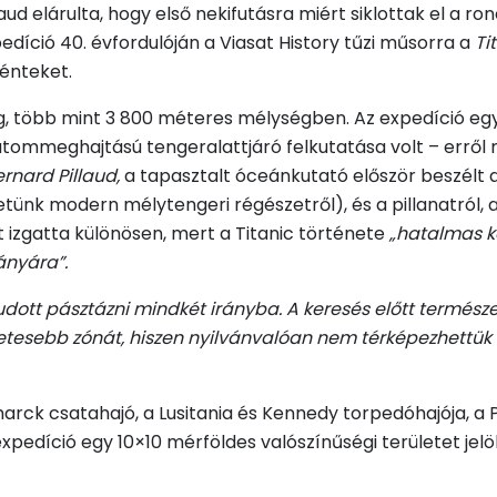
llaud elárulta, hogy első nekifutásra miért siklottak el a 
edíció 40. évfordulóján a Viasat History tűzi műsorra a
Ti
ténteket.
g, több mint 3 800 méteres mélységben. Az expedíció egy
t atommeghajtású tengeralattjáró felkutatása volt – errő
rnard Pillaud,
a tapasztalt óceánkutató először beszélt 
etünk modern mélytengeri régészetről), és a pillanatról, 
 izgatta különösen, mert a Titanic története
„hatalmas ka
ányára”.
dott pásztázni mindkét irányba. A keresés előtt termés
esebb zónát, hiszen nyilvánvalóan nem térképezhettük fe
marck csatahajó, a Lusitania és Kennedy torpedóhajója, 
xpedíció egy 10×10 mérföldes valószínűségi területet jelöl