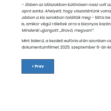
–
Ebben az időszakban különösen rossz volt az 
apró sarka. Ahelyett, hogy visszatértünk voln
abban a kis sarokban találták meg
– látta be
is, amikor végül ráleltek arra a bizonyos kazán
Mindenki ujjongott: „Bravó, megvan!”.
Mint kiderül, a kezdeti eufória után azonban c
dokumentumfilmet 2025. szeptember 6-án és 13
<
Prev