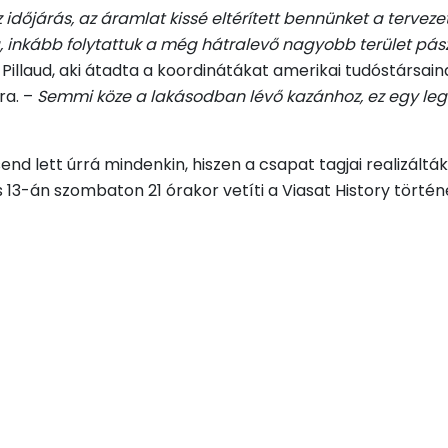
időjárás, az áramlat kissé eltérített bennünket a tervezet
a, inkább folytattuk a még hátralevő nagyobb terület pász
 Pillaud, aki átadta a koordinátákat amerikai tudóstársai
ra. –
Semmi köze a lakásodban lévő kazánhoz, ez egy le
send lett úrrá mindenkin, hiszen a csapat tagjai realizál
-án szombaton 21 órakor vetíti a Viasat History történ