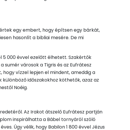
értek egy embert, hogy építsen egy bárkát,
esen hasonlít a bibliai mesére. De mi
l 5 000 évvel ezelőtt élhetett. Szakértők
n a sumér városok a Tigris és az Eufrátesz
t, hogy vízzel lepjen el mindent, ameddig a
ok különböző időszakokhoz köthetők, azaz az
estől Noéig.
edetéről. Az Irakot átszelő Eufrátesz partján
plom inspirálhatta a Bábel tornyáról szóló
s. Úgy vélik, hogy Babilon 1 800 évvel Jézus