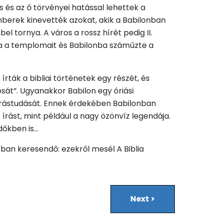
 és az ő törvényei hatással lehettek a
emberek kinevették azokat, akik a Babilonban
l tornya. A város a rossz hírét pedig II.
lta a templomait és Babilonba száműzte a
rták a bibliai történetek egy részét, és
sát”. Ugyanakkor Babilon egy óriási
 írástudását. Ennek érdekében Babilonban
írást, mint például a nagy özönvíz legendája.
dőkben is…
kban keresendő: ezekről mesél A Biblia
Next
>