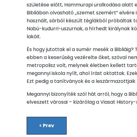
születése előtt, Hammurapi uralkodása alatt e
Bibliában olvasható „szemet szemért” elvére i
használt, sárból készült téglákból próbáltak t
Nabú-kudurri-uszurnak, a hírhedt királynak kö
lakóit.
És hogy jutottak el a sumér mesék a Bibliáig? 
ebben a keserűség vezérelte őket, szóval nem 
metropolisz volt, melynek életben kellett ta
megannyi iskola nyílt, ahol írást oktattak. E
Ezt pedig a tanítványok és a leszármazottjai
Megannyi bizonyíték szól hát arról, hogy a Bi
elveszett városai – kizárólag a Viasat History-
<
Prev