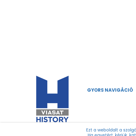
GYORS NAVIGÁCIÓ
Főoldal
Műsorok
Ezt a weboldalt a szolg
Ha egyetért, kérjük, k