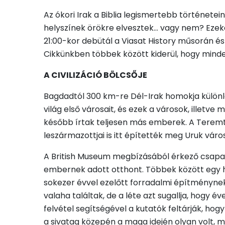
Az ókori Irak a Biblia legismertebb történetein
helyszínek örökre elvesztek… vagy nem? Ezek
21:00-kor debütál a Viasat History műsorán 
Cikkünkben többek között kiderül, hogy minden
A CIVILIZÁCIÓ BÖLCSŐJE
Bagdadtól 300 km-re Dél-Irak homokja különle
világ első városait, és ezek a városok, illetve
később írtak teljesen más emberek. A Teremtés k
leszármazottjai is itt építették meg Uruk váro
A British Museum megbízásából érkező csapat 
embernek adott otthont. Többek között egy hí
sokezer évvel ezelőtt forradalmi építménynek 
valaha találtak, de a léte azt sugallja, hogy 
felvétel segítségével a kutatók feltárják, hogy
a sivatag közepén a maga idején olyan volt, m