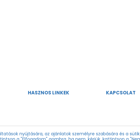
HASZNOS LINKEK
KAPCSOLAT
Adatvédelmi szabályzat
magyarorsza
áltatások nyújtására, az ajánlatok személyre szabására és a süti
attintson a "Elfogadom" gombra, ha nem, kérjük, kattintson a "N