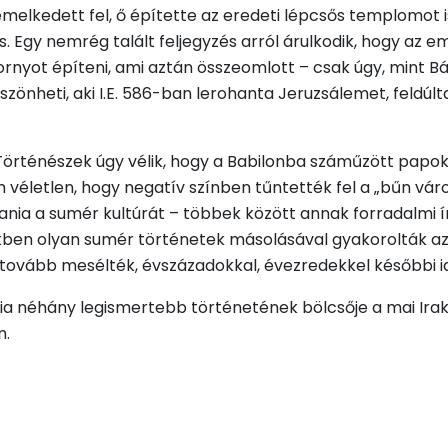
melkedett fel, ő építette az eredeti lépcsős templomot is
s. Egy nemrég talált feljegyzés arról árulkodik, hogy az 
ornyot építeni, ami aztán összeomlott – csak úgy, mint Bábe
szönheti, aki I.E. 586-ban lerohanta Jeruzsálemet, feldú
Történészek úgy vélik, hogy a Babilonba száműzött papok í
véletlen, hogy negatív színben tűntették fel a „bűn váro
rtania a sumér kultúrát – többek között annak forradalmi
zekben olyan sumér történetek másolásával gyakorolták az 
k tovább mesélték, évszázadokkal, évezredekkel későbbi i
blia néhány legismertebb történetének bölcsője a mai Ira
n.