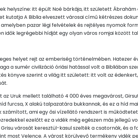
ek helyszíne: itt épült Noé bárkája, itt született Ábrahám 
et kutatja A Biblia elveszett városai című kétrészes do
és amelyben pazar légi felvételek és rejtélyes nyomok 
 idők legrégebbi hídját egy olyan város romjai között ta
ges helyet rejt az emberiség történelmében. Hatezer év
 maga a sumér civilizáció óriási hatással volt a Bibliában
önyve szerint a világ itt született: itt volt az édenkert,
sát.
az Uruk mellett található 4 000 éves megavárost, Girsut
d furcsa, X alakú talpazatára bukkannak, és ez a híd mai
számított, ami egy ősi vízellátó rendszert is működtetet
évezredekkel ezelőtt ez a vidék még egészen más jellegű vo
 Grisu városát keresztül-kasul szelték a csatornák, és a fal
int most Velence. A várost körülvevő termékeny vidék ped