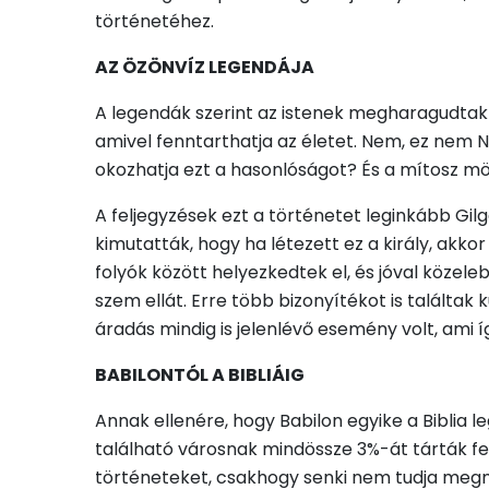
történetéhez.
AZ ÖZÖNVÍZ LEGENDÁJA
A legendák szerint az istenek megharagudtak
amivel fenntarthatja az életet. Nem, ez nem N
okozhatja ezt a hasonlóságot? És a mítosz m
A feljegyzések ezt a történetet leginkább Gilg
kimutatták, hogy ha létezett ez a király, akkor
folyók között helyezkedtek el, és jóval közele
szem ellát. Erre több bizonyítékot is találta
áradás mindig is jelenlévő esemény volt, ami
BABILONTÓL A BIBLIÁIG
Annak ellenére, hogy Babilon egyike a Biblia 
található városnak mindössze 3%-át tárták fel
történeteket, csakhogy senki nem tudja megm