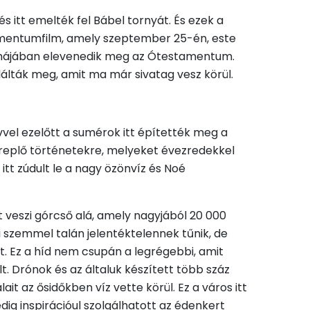
és itt emelték fel Bábel tornyát. És ezek a
kumentumfilm, amely szeptember 25-én, este
formájában elevenedik meg az Ótestamentum.
lálták meg, amit ma már sivatag vesz körül.
vel ezelőtt a sumérok itt építették meg a
 szereplő történetekre, melyeket évezredekkel
 itt zúdult le a nagy özönvíz és Noé
 veszi górcső alá, amely nagyjából 20 000
 szemmel talán jelentéktelennek tűnik, de
t. Ez a híd nem csupán a legrégebbi, amit
lt. Drónok és az általuk készített több száz
ait az ősidőkben víz vette körül. Ez a város itt
ig inspirációul szolgálhatott az édenkert