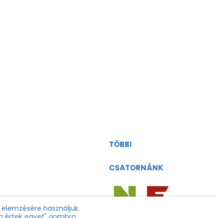
TÖBBI
g@viasatworld.com
CSATORNÁNK
k elemzésére használjuk.
em értek egyet" gombra.