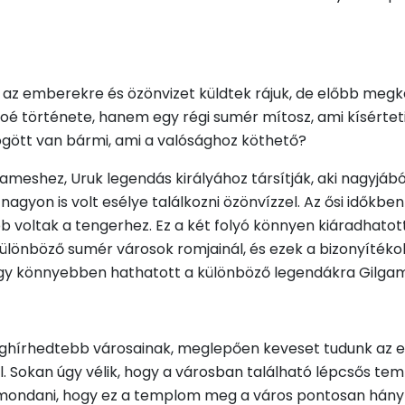
 az emberekre és özönvizet küldtek rájuk, de előbb megk
oé története, hanem egy régi sumér mítosz, ami kísérteti
ögött van bármi, ami a valósághoz köthető?
ameshez, Uruk legendás királyához társítják, aki nagyjábó
 nagyon is volt esélye találkozni özönvízzel. Az ősi időkbe
bb voltak a tengerhez. Ez a két folyó könnyen kiáradhatot
k különböző sumér városok romjainál, és ezek a bizonyíték
 így könnyebben hathatott a különböző legendákra Gilgam
leghírhedtebb városainak, meglepően keveset tudunk az er
. Sokan úgy vélik, hogy a városban található lépcsős tem
ondani, hogy ez a templom meg a város pontosan hány éve