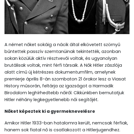
A német nőket sokáig a nácik által elkövetett szörnyű
bűntettek passzív szemtanúinak tekintették, azonban
sokan közülük aktív résztvevői voltak, és ugyanolyan
brutálisak voltak, mint férfi társaik. A Nők Hitler zászlója
alatt című új kétrészes dokumentumfilm, amelynek
premierje április 8-án szombaton 21 órakor lesz a Viasat
History műsorán, feltárja az igazságot a Harmadik
Birodalom leghírhedtebb nőiről. Cikkünkben bemutatjuk
Hitler néhány legkegyetlenebb női segítőjét.
Nőket képeztek ki a gyermeknevelésre
Amikor Hitler 1933-ban hatalomra került, nemcsak férfiak,
hanem sok fiatal nő is csatlakozott a Hitlerjugendhez.