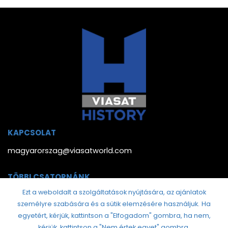
KAPCSOLAT
magyarorszag@viasatworld.com
TÖBBI CSATORNÁNK
Ezt a weboldalt a szolgáltatások nyújtására, az ajánlatok
személyre szabására és a sütik elemzésére használjuk.
Ha
egyetért, kérjük, kattintson a "Elfogadom" gombra, ha nem,
kérjük, kattintson a "Nem értek egyet" gombra.