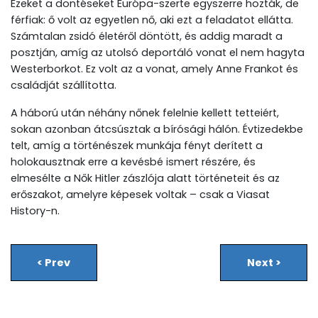
Ezeket a döntéseket Európa-szerte egyszerre hozták, de
férfiak: ő volt az egyetlen nő, aki ezt a feladatot ellátta.
Számtalan zsidó életéről döntött, és addig maradt a
posztján, amíg az utolsó deportáló vonat el nem hagyta
Westerborkot. Ez volt az a vonat, amely Anne Frankot és
családját szállította.
A háború után néhány nőnek felelnie kellett tetteiért,
sokan azonban átcsúsztak a bírósági hálón. Évtizedekbe
telt, amíg a történészek munkája fényt derített a
holokausztnak erre a kevésbé ismert részére, és
elmesélte a Nők Hitler zászlója alatt történeteit és az
erőszakot, amelyre képesek voltak – csak a Viasat
History-n.
<
Prev
Next
>