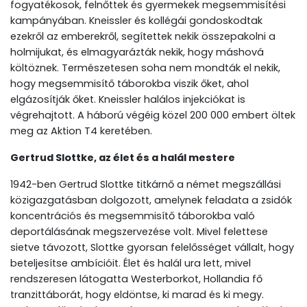
fogyatékosok, felnőttek és gyermekek megsemmisítési
kampányában. Kneissler és kollégái gondoskodtak
ezekről az emberekről, segítettek nekik összepakolni a
holmijukat, és elmagyarázták nekik, hogy máshová
költöznek. Természetesen soha nem mondták el nekik,
hogy megsemmisítő táborokba viszik őket, ahol
elgázosítják őket. Kneissler halálos injekciókat is
végrehajtott. A háború végéig közel 200 000 embert öltek
meg az Aktion T4 keretében.
Gertrud Slottke, az élet és a halál mestere
1942-ben Gertrud Slottke titkárnő a német megszállási
közigazgatásban dolgozott, amelynek feladata a zsidók
koncentrációs és megsemmisítő táborokba való
deportálásának megszervezése volt. Mivel felettese
sietve távozott, Slottke gyorsan felelősséget vállalt, hogy
beteljesítse ambícióit. Élet és halál ura lett, mivel
rendszeresen látogatta Westerborkot, Hollandia fő
tranzittáborát, hogy eldöntse, ki marad és ki megy.