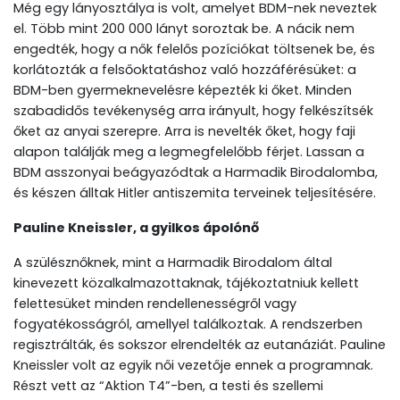
Még egy lányosztálya is volt, amelyet BDM-nek neveztek
el. Több mint 200 000 lányt soroztak be. A nácik nem
engedték, hogy a nők felelős pozíciókat töltsenek be, és
korlátozták a felsőoktatáshoz való hozzáférésüket: a
BDM-ben gyermeknevelésre képezték ki őket. Minden
szabadidős tevékenység arra irányult, hogy felkészítsék
őket az anyai szerepre. Arra is nevelték őket, hogy faji
alapon találják meg a legmegfelelőbb férjet. Lassan a
BDM asszonyai beágyazódtak a Harmadik Birodalomba,
és készen álltak Hitler antiszemita terveinek teljesítésére.
Pauline Kneissler, a gyilkos ápolónő
A szülésznőknek, mint a Harmadik Birodalom által
kinevezett közalkalmazottaknak, tájékoztatniuk kellett
felettesüket minden rendellenességről vagy
fogyatékosságról, amellyel találkoztak. A rendszerben
regisztrálták, és sokszor elrendelték az eutanáziát. Pauline
Kneissler volt az egyik női vezetője ennek a programnak.
Részt vett az “Aktion T4”-ben, a testi és szellemi