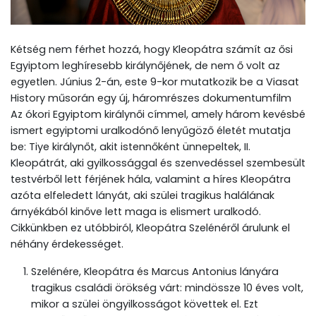
Kétség nem férhet hozzá, hogy Kleopátra számít az ősi
Egyiptom leghíresebb királynőjének, de nem ő volt az
egyetlen. Június 2-án, este 9-kor mutatkozik be a Viasat
History műsorán egy új, háromrészes dokumentumfilm
Az ókori Egyiptom királynői címmel, amely három kevésbé
ismert egyiptomi uralkodónő lenyűgöző életét mutatja
be: Tiye királynőt, akit istennőként ünnepeltek, II.
Kleopátrát, aki gyilkossággal és szenvedéssel szembesült
testvérből lett férjének hála, valamint a híres Kleopátra
azóta elfeledett lányát, aki szülei tragikus halálának
árnyékából kinőve lett maga is elismert uralkodó.
Cikkünkben ez utóbbiról, Kleopátra Szelénéről árulunk el
néhány érdekességet.
Szelénére, Kleopátra és Marcus Antonius lányára
tragikus családi örökség várt: mindössze 10 éves volt,
mikor a szülei öngyilkosságot követtek el. Ezt