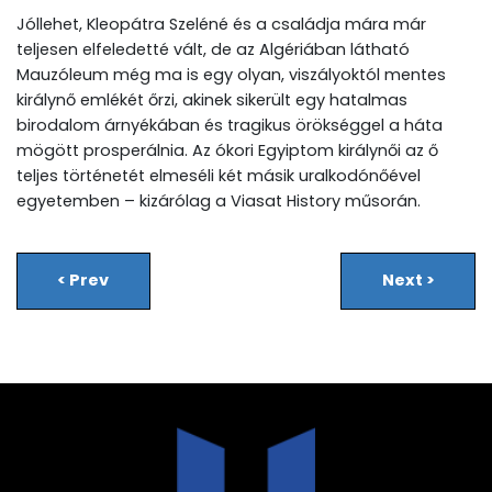
Jóllehet, Kleopátra Szeléné és a családja mára már
teljesen elfeledetté vált, de az Algériában látható
Mauzóleum még ma is egy olyan, viszályoktól mentes
királynő emlékét őrzi, akinek sikerült egy hatalmas
birodalom árnyékában és tragikus örökséggel a háta
mögött prosperálnia. Az ókori Egyiptom királynői az ő
teljes történetét elmeséli két másik uralkodónőével
egyetemben – kizárólag a Viasat History műsorán.
<
Prev
Next
>