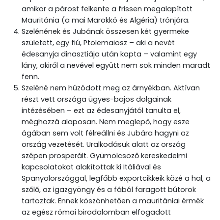
amikor a párost felkente a frissen megalapított
Mauritánia (a mai Marokkó és Algéria) trónjára.
Szelénének és Jubának összesen két gyermeke
született, egy fiú, Ptolemaiosz – aki a nevét
édesanyja dinasztiája után kapta – valamint egy
lány, akiről a nevével együtt nem sok minden maradt
fenn.
Szeléné nem húzódott meg az árnyékban. Aktívan
részt vett országa ügyes-bajos dolgainak
intézésében – ezt az édesanyjától tanulta el,
méghozzá alaposan. Nem meglepő, hogy esze
ágában sem volt félreállni és Jubára hagyni az
ország vezetését. Uralkodásuk alatt az ország
szépen prosperált. Gyümölcsöző kereskedelmi
kapcsolatokat alakítottak ki Itáliával és
Spanyolországgal, legfőbb exportcikkeik közé a hal, a
szőlő, az igazgyöngy és a fából faragott bútorok
tartoztak. Ennek köszönhetően a mauritániai érmék
az egész római birodalomban elfogadott