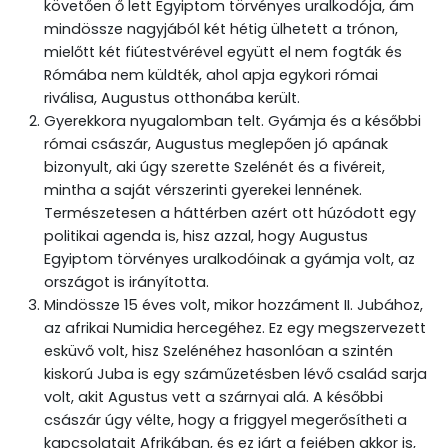
követően ő lett Egyiptom törvényes uralkodója, ám
mindössze nagyjából két hétig ülhetett a trónon,
mielőtt két fiútestvérével együtt el nem fogták és
Rómába nem küldték, ahol apja egykori római
riválisa, Augustus otthonába került.
Gyerekkora nyugalomban telt. Gyámja és a későbbi
római császár, Augustus meglepően jó apának
bizonyult, aki úgy szerette Szelénét és a fivéreit,
mintha a saját vérszerinti gyerekei lennének.
Természetesen a háttérben azért ott húzódott egy
politikai agenda is, hisz azzal, hogy Augustus
Egyiptom törvényes uralkodóinak a gyámja volt, az
országot is irányította.
Mindössze 15 éves volt, mikor hozzáment II. Jubához,
az afrikai Numidia hercegéhez. Ez egy megszervezett
esküvő volt, hisz Szelénéhez hasonlóan a szintén
kiskorú Juba is egy száműzetésben lévő család sarja
volt, akit Agustus vett a szárnyai alá. A későbbi
császár úgy vélte, hogy a friggyel megerősítheti a
kapcsolatait Afrikában, és ez járt a fejében akkor is,