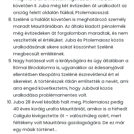
követően II. Juba még két évtizeden át uralkodott az
ország felett oldalán fiúkkal, Ptolemaiosszal.
Szeléné a halálát követően is meghatározó személy
maradt Mauritániában. Az általa kiadott pénzérmék
még évtizedeken át forgalomban maradtak, és nem
veszítették el értéküket. Juba és Ptolemaiosz közös
uralkodásának sikere sokat köszönhet Szeléné
megbecsült emlékének.
Nagy hatással volt a királyságára és úgy általában a
Római Birodalomra is, ugyanakkor az édesanyjával
ellentétben Kleopátra Szeléné észrevétlenül ért el
sikereket. A történészek ritkán említették a nevét, ami
arra enged következtetni, hogy Jubával közös
uralkodása problémamentes volt.
Juba 28 évvel később halt meg, Ptolemaiosz pedig
40 éves koráig uralta Mauritániát, amikor is a hírhedt
Caligula kivégeztette őt – valószínűleg azért, mert
féltékeny volt Mauritánia gazdagságára. De ez már
egy másik történet…