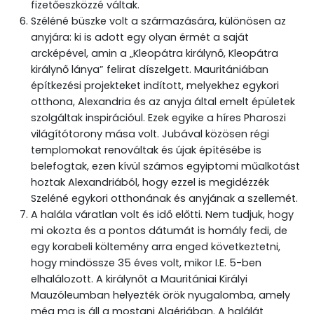
fizetőeszközzé váltak.
Széléné büszke volt a származására, különösen az
anyjára: ki is adott egy olyan érmét a saját
arcképével, amin a „Kleopátra királynő, Kleopátra
királynő lánya” felirat díszelgett. Mauritániában
építkezési projekteket indított, melyekhez egykori
otthona, Alexandria és az anyja által emelt épületek
szolgáltak inspirációul. Ezek egyike a híres Pharoszi
világítótorony mása volt. Jubával közösen régi
templomokat renováltak és újak építésébe is
belefogtak, ezen kívül számos egyiptomi műalkotást
hoztak Alexandriából, hogy ezzel is megidézzék
Szeléné egykori otthonának és anyjának a szellemét.
A halála váratlan volt és idő előtti. Nem tudjuk, hogy
mi okozta és a pontos dátumát is homály fedi, de
egy korabeli költemény arra enged következtetni,
hogy mindössze 35 éves volt, mikor I.E. 5-ben
elhalálozott. A királynőt a Mauritániai Királyi
Mauzóleumban helyezték örök nyugalomba, amely
még ma is áll a mostani Algériában. A halálát